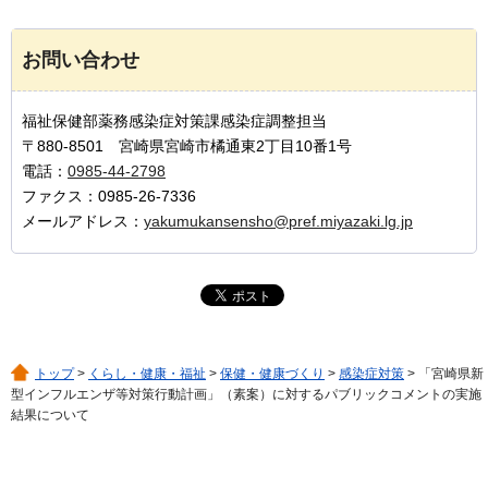
お問い合わせ
福祉保健部薬務感染症対策課感染症調整担当
〒880-8501 宮崎県宮崎市橘通東2丁目10番1号
電話：
0985-44-2798
ファクス：0985-26-7336
メールアドレス：
yakumukansensho@pref.miyazaki.lg.jp
トップ
>
くらし・健康・福祉
>
保健・健康づくり
>
感染症対策
> 「宮崎県新
型インフルエンザ等対策行動計画」（素案）に対するパブリックコメントの実施
結果について