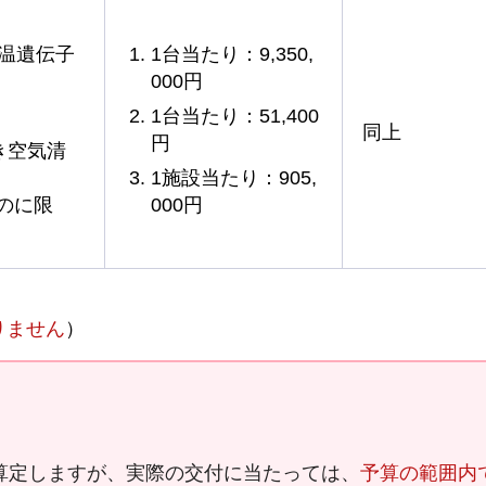
等温遺伝子
1台当たり：9,350,
000円
1台当たり：51,400
同上
円
き空気清
1施設当たり：905,
のに限
000円
りません
）
算定しますが、実際の交付に当たっては、
予算の範囲内