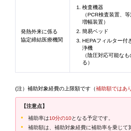
検査機器
（PCR検査装置、
増幅装置）
簡易ベッド
発熱外来に係る
協定締結医療機関
HEPAフィルター付
浄機
（陰圧対応可能なも
る）
(注）補助対象経費の上限額です（
補助額ではあ
【注意点】
補助率は
10分の10
となる予定です。
補助額は、補助対象経費に補助率を乗じて