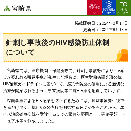
緊急・
宮崎県
災害情報
閲覧補助
検索
Language
メニュー
掲載開始日：2024年8月14日
更新日：2024年8月14日
針刺し事故後のHIV感染防止体制
について
宮崎県では
、医療機関・保健所等で、針刺し事故等によりHIV感
染が疑われる曝露事象が発生した場合に、厚生労働省研究班の抗
HIV治療ガイドラインに基づいて、感染予防薬の使用による適切な
治療が開始されるよう、県立病院等に抗HIV薬を配置しています。
曝露事象に
よるHIV感染を防止するためには、曝露事象発生後で
きるだけ早く、抗HIV薬の内服を開始する必要があることから、エ
イズ治療拠点病院を受診するまでの緊急対応用として実施要領・マ
ニュアル等を作成しました。