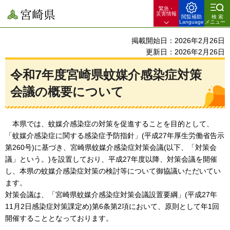
緊急・
宮崎県
災害情報
閲覧補助
検索
Language
メニュー
掲載開始日：2026年2月26日
更新日：2026年2月26日
令和7年度宮崎県蚊媒介感染症対策
会議の概要について
本
県では、蚊媒介感染症の対策を促進することを目的として、
「蚊媒介感染症に関する感染症予防指針」(平成27年厚生労働省告示
第260号)に基づき、宮崎県蚊媒介感染症対策会議(以下、「対策会
議」という。)を設置しており、平成27年度以降、対策会議を開催
し、本県の蚊媒介感染症対策の検討等について御協議いただいてい
ます。
対策会議は、「宮崎県蚊媒介感染症対策会議設置要綱」(平成27年
11月2日感染症対策課定め)第6条第2項において、原則として年1回
開催することとなっております。