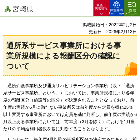
緊急・
宮崎県
災害情報
閲覧補助
検索
Language
メニュー
掲載開始日：2022年2月2日
更新日：2026年2月13日
通所系サービス事業所における事
業所規模による報酬区分の確認に
ついて
通所介護事業所
及び通所リハビリテーション事業所（以下「通所
系サービス事業所」という。）においては、事業所規模により各年
度の報酬区分（施設等の区分）が決定されることとなっており、前
年度の実績が6月に満たない事業所又は前年度から定員を概ね25％
以上変更する事業所においては定員を基に判断し、前年度の実績が6
月以上ある事業所においては、前年度（3月を除く）における1月当
たりの平均延利用者数を基に判断することとなります。
したがって、
毎年度4月以降の事業所区分を決定するにあたり、前