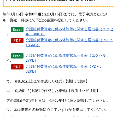
毎年3月15日(令和8年度分は3月16日)までに、電子申請またはメー
ル、郵送、持参にて下記の書類を提出してください。
介護給付費算定に係る体制等に関する届出書（エクセ
ア.
ル：30KB）
介護給付費算定に係る体制等に関する届出書（PDF：
186KB）
介護給付費算定に係る体制状況一覧表（エクセル：
イ.
27KB）
介護給付費算定に係る体制状況一覧表（PDF：
82KB）
ウ.
別紙6
1(上記1で作成した様式)【通所介護用】
エ.
別紙6
1-2(上記1で作成した様式)【通所リハビリ用】
アの異動
(予定)年月日は、令和○年4月1日と記載してください。
ウ
、エは事業所の種類に応じていずれかを提出してください。