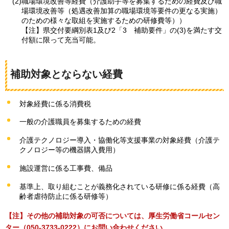
(2)職場環境改善等経費（介護助手等を募集するための経費及び職
場環境改善等（処遇改善加算の職場環境等要件の更なる実施）
のための様々な取組を実施するための研修費等））
【注】県交付要綱別表1及び2「3
補助要件
」の(3)を満たす交
付額に限って充当可能。
補助対象とならない経費
対象経費に係る消費税
一般の介護職員を募集するための経費
介護テクノロジー導入・協働化等支援事業の対象経費（介護テ
クノロジー等の機器購入費用）
施設運営に係る工事費、備品
基準上、取り組むことが義務化されている研修に係る経費（高
齢者虐待防止に係る研修等）
【注】その他の補助対象の可否については、厚生労働省コールセン
ター（050-3733-0222）にお問い合わせください。