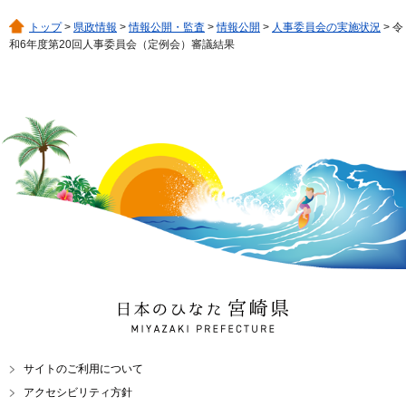
トップ
>
県政情報
>
情報公開・監査
>
情報公開
>
人事委員会の実施状況
> 令
和6年度第20回人事委員会（定例会）審議結果
日本のひなた 宮崎県
MIYAZAKI PREFECTURE
サイトのご利用について
アクセシビリティ方針