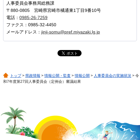
人事委員会事務局総務課
〒880-0805 宮崎県宮崎市橘通東1丁目9番10号
電話：
0985-26-7259
ファクス：0985-32-4450
メールアドレス：
jinji-somu@pref.miyazaki.lg.jp
トップ
>
県政情報
>
情報公開・監査
>
情報公開
>
人事委員会の実施状況
> 令
和7年度第27回人事委員会（定例会）審議結果