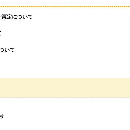
針策定について
て
ついて
号