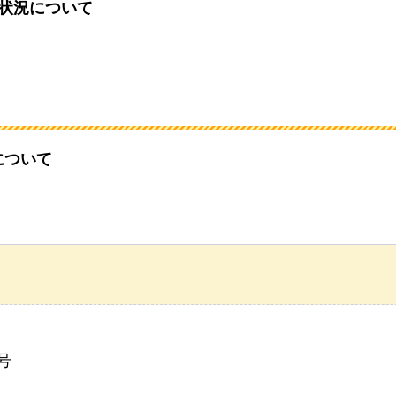
状況について
について
号