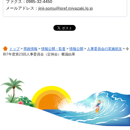
ファクス：0985-32-4450
メールアドレス：
jinji-somu@pref.miyazaki.lg.jp
トップ
>
県政情報
>
情報公開・監査
>
情報公開
>
人事委員会の実施状況
> 令
和7年度第23回人事委員会（定例会）審議結果