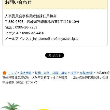
お問い合わせ
人事委員会事務局総務課任用担当
〒880-0805 宮崎県宮崎市橘通東1丁目9番10号
電話：
0985-26-7259
ファクス：0985-32-4450
メールアドレス：
jinji-somu@pref.miyazaki.lg.jp
トップ
>
県政情報
>
採用・資格・試験・募集
>
採用
>
令和8年度
> 令和8年度
宮崎県職員採用試験（大学卒業程度（技術系職種））及び保健師採用試験の受験
申込者数（確定）について