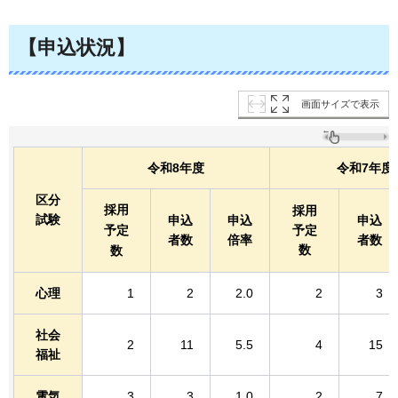
【申込状況】
画面サイズで表示
令和8年度
令和7年度
区分
採用
採用
試験
申込
申込
申込
予定
予定
者数
倍率
者数
数
数
心理
1
2
2.0
2
3
社会
2
11
5.5
4
15
福祉
電気
3
3
1.0
2
7