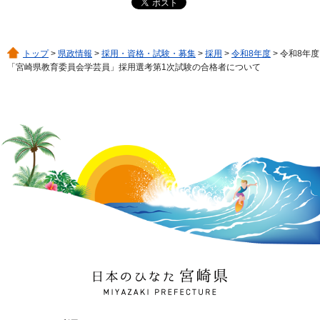
トップ
>
県政情報
>
採用・資格・試験・募集
>
採用
>
令和8年度
> 令和8年度
「宮崎県教育委員会学芸員」採用選考第1次試験の合格者について
日本のひなた 宮崎県
MIYAZAKI PREFECTURE