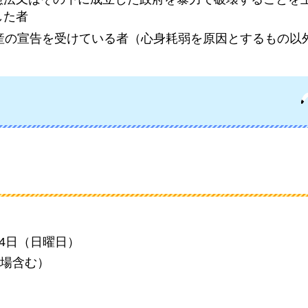
した者
産の宣告を受けている者（心身耗弱を原因とするもの以
24日（日曜日）
場含む）