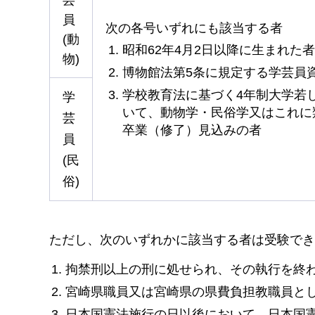
芸
員
次の各号いずれにも該当する者
(動
昭和62年4月2日以降に生まれた者
物)
博物館法第5条に規定する学芸員
学校教育法に基づく4年制大学若
学
いて、動物学・民俗学又はこれに
芸
卒業（修了）見込みの者
員
(民
俗)
ただし、
次のいずれかに該当する者は受験でき
拘禁刑以上の刑に処せられ、その執行を終
宮崎県職員又は宮崎県の県費負担教職員と
日本国憲法施行の日以後において、日本国