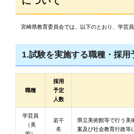
について
宮崎県
教育委員会では、以下のとおり、学芸員
1.試験を実施する職種・採用
採用
職種
予定
人数
学芸員
県立美術館等で行う美
若干
（美
名
案及び社会教育行政等
術）