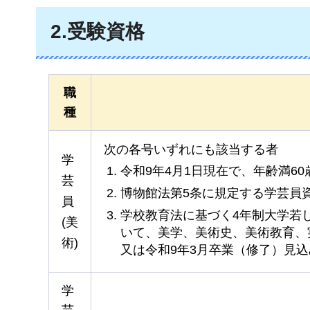
2.受験資格
職
種
次の各号いずれにも該当する者
学
令和9年4月1日現在で、年齢満6
芸
博物館法第5条に規定する学芸員
員
学校教育法に基づく4年制大学若
(美
いて、美学、美術史、美術教育、
術)
又は令和9年3月卒業（修了）見
学