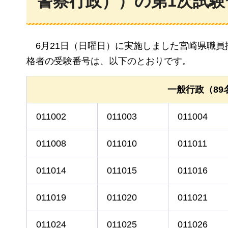
警察行政））の第1次試
6月21日（日曜日）に実施しました宮崎県職
格者の受験番号は、以下のとおりです。
一般行政（89
011002
011003
011004
011008
011010
011011
011014
011015
011016
011019
011020
011021
011024
011025
011026