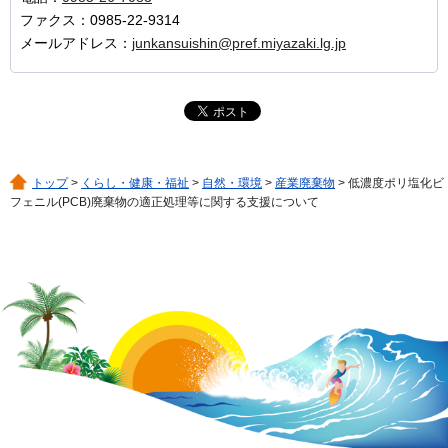
ファクス：0985-22-9314
メールアドレス：
junkansuishin@pref.miyazaki.lg.jp
トップ
>
くらし・健康・福祉
>
自然・環境
>
産業廃棄物
> 低濃度ポリ塩化ビ
フェニル(PCB)廃棄物の適正処理等に関する支援について