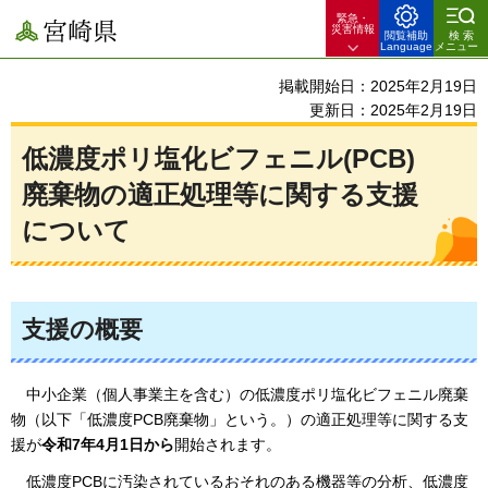
緊急・
宮崎県
災害情報
閲覧補助
検索
Language
メニュー
掲載開始日：2025年2月19日
更新日：2025年2月19日
低濃度ポリ塩化ビフェニル(PCB)
廃棄物の適正処理等に関する支援
について
支援の概要
中小企業（個人事業主を含む）の低濃度ポリ塩化ビフェニル廃棄
物（以下「低濃度PCB廃棄物」という。）の適正処理等に関する支
援が
令和7年4月1日から
開始されま
す。
低濃度PCBに汚染されているおそれのある機器等の分析、低濃度