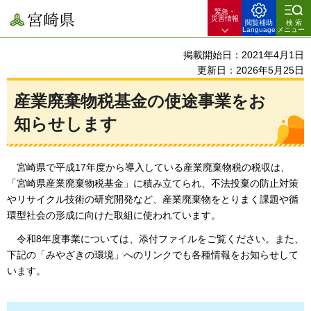
緊急・
宮崎県
災害情報
閲覧補助
検索
Language
メニュー
掲載開始日：2021年4月1日
更新日：2026年5月25日
産業廃棄物税基金の使途事業をお
知らせします
宮崎県で平成17年度から導入している産業廃棄物税の税収は、
「宮崎県産業廃棄物税基金」に積み立てられ、不法投棄の防止対策
やリサイクル技術の研究開発など、産業廃棄物をとりまく課題や循
環型社会の形成に向けた取組に使われています。
令和8年度事業については、
添付ファイルをご覧ください。また、
下記の「みやざきの環境」へのリンクでも各種情報をお知らせして
います。