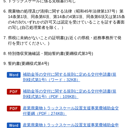
トラックスケールに係る見積書の写し
廃棄物の処理及び清掃に関する法律（昭和45年法律第137号）第
14条第1項、同条第6項、第14条の4第1項、同条第6項又は第15条
の4の3のいずれかの許可又は認定を受けていることを証する書面
の写し(自己処理業者を除く。）
県税に未納がないことの証明書(お近くの県税・総務事務所で発
行を受けてください。)
特別徴収実施確認・開始誓約書(要綱様式第3号)
誓約書(要綱様式第4号)
補助金等の交付に関する規則に定める交付申請書(規
則様式第1号)（ワード：32KB）
補助金等の交付に関する規則に定める交付申請書(規
則様式第1号)（PDF：109KB）
産業廃棄物トラックスケール設置支援事業費補助金交
付要綱（PDF：274KB）
産業廃棄物トラックスケール設置支援事業費補助金申