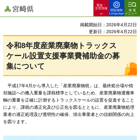
緊急・
宮崎県
災害情報
閲覧補助
検索
Language
メニュー
掲載開始日：2026年4月22日
更新日：2026年4月22日
令和8年度産業廃棄物トラックス
ケール設置支援事業費補助金の募
集について
平
成17年4月から導入した「産業廃棄物税」は、最終処分場や焼
却施設への搬入重量を課税標準としているため、産業廃棄物運搬車
輌の重量を正確に計測するトラックスケールの設置を促進すること
により、課税の適正化及び公正化を図るとともに、産業廃棄物処理
業者の適正処理及び透明性の確保、排出事業者との信頼関係の向上
を図ります。