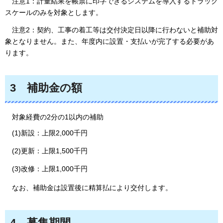
注意1：
計量結果を帳票に印字できるシステムを導入するトラック
スケールのみを対象とします。
注意2：契約、工事の着工等は交付決定日以降に行わないと補助対
象となりません。
また、年度内に設置・支払いが完了する必要があ
ります。
3
補
助金の額
対
象経費の2分の1以内の補助
(1)新設：上限2,000千円
(2)更新：上限1,500千円
(3)改修：上限1,000千円
な
お、補助金は設置後に精算払により交付します。
4
募
集期間