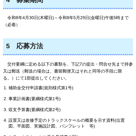
令和8年4月30日(木曜日)～令和8年5月29日(金曜日)午後5時まで
（必着）
5
応
募方法
交
付要綱に定める以下の書類を、下記7の提出・問合せ先まで持参
又は郵送（郵送の場合は、書留郵便又はそれと同等の手段に限
る。）にて1部提出してください。
補助金交付申請書(規則様式第1号)
事業計画書(要綱様式第1号)
収支予算書(要綱様式第2号)
設置又は改修予定のトラックスケールの概要を示す資料(位置
図、平面図、実施設計図、パンフレット
等
)