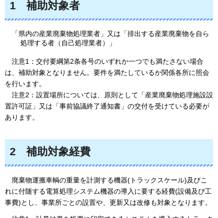
1
補
助対象者
「県内の産業廃棄物処理業者」又は「排出する産業廃棄物を自ら
処理する者（自己処理業者）」
注意1：交付要綱第2条各号のいずれか一つでも満たさない場合
は、補助対象となりません。要件を満たしているか関係各所に照会
を行います。
注意2：設置場所については、原則として「産業廃棄物処理施設設
置許可証」又は「事前協議終了通知書」の交付を受けている必要が
あります。
2
補
助対象経費
廃
棄物運搬車輌の重量を計測する機器(トラックスケール)及びこ
れに付随する電算処理システム機器の導入に要する経費(設備及び工
事費)とし、事業所ごとの設置や、更新又は改修も対象となります。