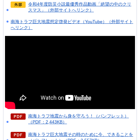
令和4年度防災小説最優秀作品動画「絶望の中のクリ
スマス」（外部サイトへリンク）
南海トラフ巨大地震想定啓発ビデオ（YouTube）（外部サイト
へリンク）
南海トラフ地震から身を守ろう！（パンフレット）
（PDF：2,443KB）
南海トラフ巨大地震その時のために今、できることを