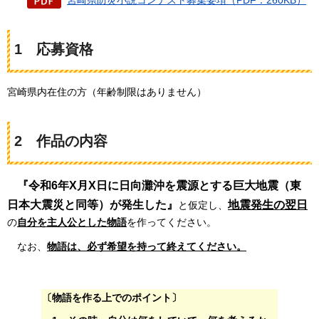
宮崎県防災小説コンテスト募集要項（PDF：260KB）
1
応募資格
宮崎県内在住の方（年齢制限はありません）
2
作品の内容
『令和6年X月X日に日向灘沖を震源とする巨大地震（東
日本大震災と同等）が発生した』
地震発生の翌日
と仮定し、
の
自分を主人公とした物語
を作ってください。
なお、
物語は、必ず希望を持って終えてください。
〔物語を作る上でのポイント〕