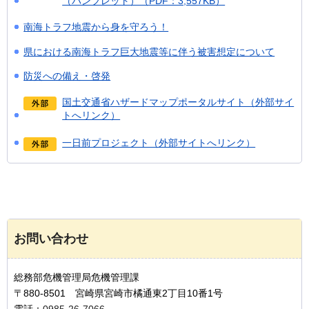
（パンフレット）（PDF：3,557KB）
南海トラフ地震から身を守ろう！
県における南海トラフ巨大地震等に伴う被害想定について
防災への備え・啓発
国土交通省ハザードマップポータルサイト（外部サイ
トへリンク）
一日前プロジェクト（外部サイトへリンク）
お問い合わせ
総務部危機管理局危機管理課
〒880-8501 宮崎県宮崎市橘通東2丁目10番1号
電話：
0985-26-7066