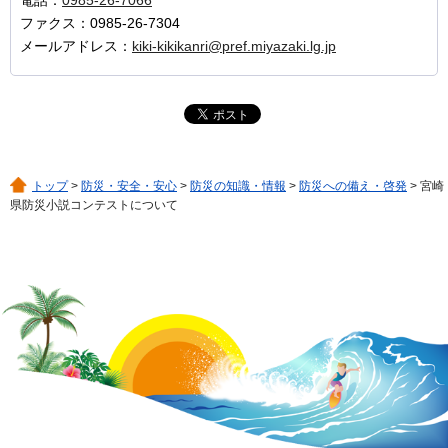
ファクス：0985-26-7304
メールアドレス：
kiki-kikikanri@pref.miyazaki.lg.jp
トップ
>
防災・安全・安心
>
防災の知識・情報
>
防災への備え・啓発
> 宮崎
県防災小説コンテストについて