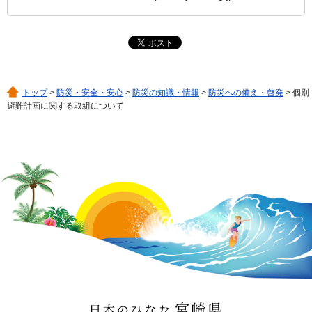
トップ
>
防災・安全・安心
>
防災の知識・情報
>
防災への備え・啓発
> 個別
避難計画に関する取組について
日本のひなた 宮崎県