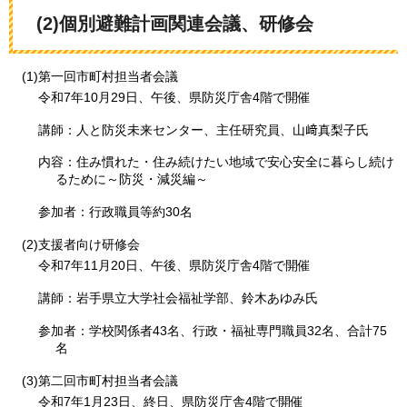
(2)個別避難計画関連会議、研修会
(1)第一回市町村担当者会議
令和7年10月29日、午後、県防災庁舎4階で開催
講師：人と防災未来センター、主任研究員、山﨑真梨子氏
内容：住み慣れた・住み続けたい地域で安心安全に暮らし続け
るために～防災・減災編～
参加者：行政職員等約30名
(2)支援者向け研修会
令和7年11月20日、午後、県防災庁舎4階で開催
講師：岩手県立大学社会福祉学部、鈴木あゆみ氏
参加者：学校関係者43名、行政・福祉専門職員32名、合計75
名
(3)第二回市町村担当者会議
令和7年1月23日、終日、県防災庁舎4階で開催