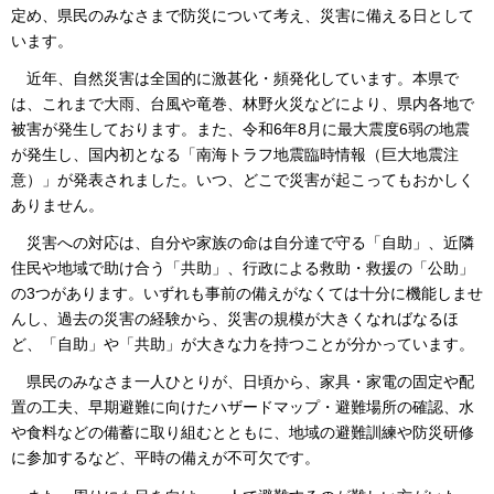
定め、県民のみなさまで防災について考え、災害に備える日として
います。
近年
、自然災害は全国的に激甚化・頻発化しています。本県で
は、これまで大雨、台風や竜巻、林野火災などにより、県内各地で
被害が発生しております。また、令和6年8月に最大震度6弱の地震
が発生し、国内初となる「南海トラフ地震臨時情報（巨大地震注
意）」が発表されました。いつ、どこで災害が起こってもおかしく
ありません。
災
害への対応は、自分や家族の命は自分達で守る「自助」、近隣
住民や地域で助け合う「共助」、行政による救助・救援の「公助」
の3つがあります。いずれも事前の備えがなくては十分に機能しませ
んし、過去の災害の経験から、災害の規模が大きくなればなるほ
ど、「自助」や「共助」が大きな力を持つことが分かっています。
県
民のみなさま一人ひとりが、日頃から、家具・家電の固定や配
置の工夫、早期避難に向けたハザードマップ・避難場所の確認、水
や食料などの備蓄に取り組むとともに、地域の避難訓練や防災研修
に参加するなど、平時の備えが不可欠です。