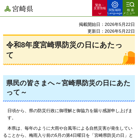
緊急・
宮崎県
災害情報
閲覧補助
検索
Language
メニュー
掲載開始日：2026年5月22日
更新日：2026年5月22日
令和8年度宮崎県防災の日にあたっ
て
県民の皆さまへ～宮崎県防災の日にあた
って～
日頃から、県の防災行政に御理解と御協力を賜り感謝申し上げま
す。
本
県は、毎年のように大雨や台風等による自然災害が発生してい
ることから、梅雨入り前の5月の第4日曜日を「宮崎県防災の日」と