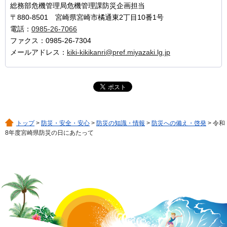
総務部危機管理局危機管理課防災企画担当
〒880-8501 宮崎県宮崎市橘通東2丁目10番1号
電話：
0985-26-7066
ファクス：0985-26-7304
メールアドレス：
kiki-kikikanri@pref.miyazaki.lg.jp
トップ
>
防災・安全・安心
>
防災の知識・情報
>
防災への備え・啓発
> 令和
8年度宮崎県防災の日にあたって