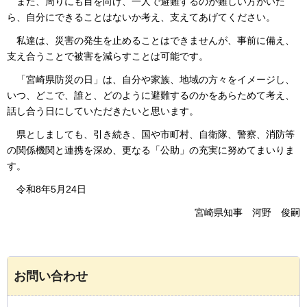
ま
た、周りにも目を向け、一人で避難するのが難しい方がいた
ら、自分にできることはないか考え、支えてあげてください。
私
達は、災害の発生を止めることはできませんが、事前に備え、
支え合うことで被害を減らすことは可能です。
「
宮崎県防災の日」は、自分や家族、地域の方々をイメージし、
いつ、どこで、誰と、どのように避難するのかをあらためて考え、
話し合う日にしていただきたいと思います。
県
としましても、引き続き、国や市町村、自衛隊、警察、消防等
の関係機関と連携を深め、更なる「公助」の充実に努めてまいりま
す。
令
和8年5月24日
宮崎県知事
河
野
俊
嗣
お問い合わせ