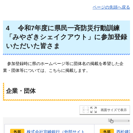
ページの先頭へ戻る
4
令和7年度に県民一斉防災行動訓練
「みやざきシェイクアウト」に参加登録
いただいた皆さ
ま
参加
登録時に県のホームページ等に団体名の掲載を希望した企
業・団体等については、こちらに掲載します。
企業・団体
画面サイズで表示
株式会社宮崎銀行（外部サイト
西松建設