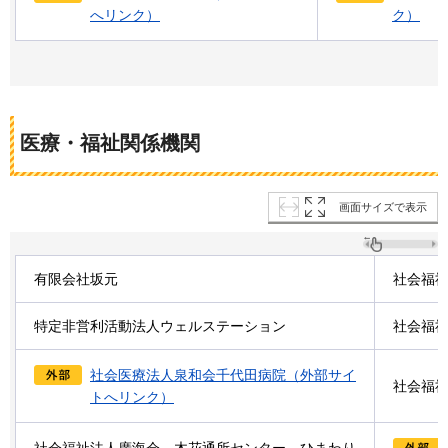
へリンク）
ク）
医療・福祉関係機関
画面サイズで表示
有限会社坂元
社会福
特定非営利活動法人ウェルステーション
社会福
社会医療法人泉和会千代田病院（外部サイ
社会福
トへリンク）