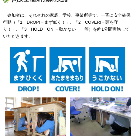
参
加者は、それぞれの家庭、学校、事業所等で、一斉に安全確保
行動（「1
DROP
!＝まず低く！」、「2
COVE
R!＝頭を守
り！」、「3
HO
LD
O
N!＝動かない！」等）を約1分間実施して
いただきます。