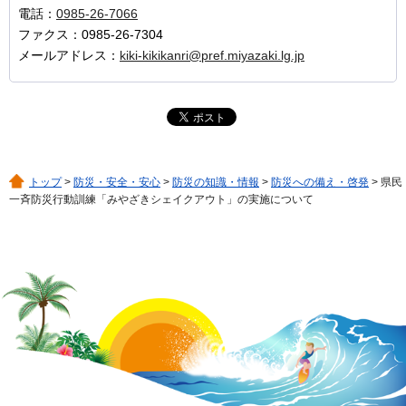
電話：
0985-26-7066
ファクス：0985-26-7304
メールアドレス：
kiki-kikikanri@pref.miyazaki.lg.jp
トップ
>
防災・安全・安心
>
防災の知識・情報
>
防災への備え・啓発
> 県民
一斉防災行動訓練「みやざきシェイクアウト」の実施について