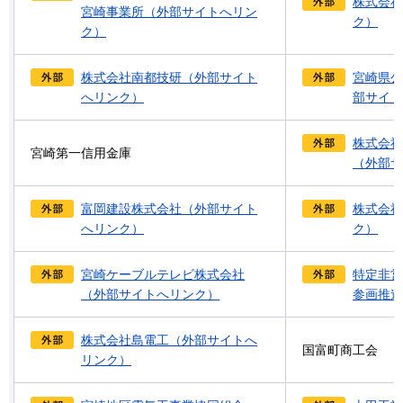
株式会社
宮崎事業所（外部サイトへリン
ク）
ク）
株式会社南都技研（外部サイト
宮崎県公
へリンク）
部サイト
株式会社
宮崎第一信用金庫
（外部サ
富岡建設株式会社（外部サイト
株式会社
へリンク）
ク）
宮崎ケーブルテレビ株式会社
特定非営
（外部サイトへリンク）
参画推進
株式会社島電工（外部サイトへ
国富町商工会
リンク）