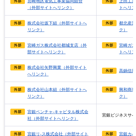
宮崎地区電気工事業協同組合
上田工業
（外部サイトへリンク）
トへリン
株式会社坂下組（外部サイトへ
都北産業
リンク）
ク）
宮崎ガス株式会社都城支店（外
宮崎ガス
部サイトへリンク）
トへリン
株式会社矢野興業（外部サイト
高鍋信用
へリンク）
株式会社山本組（外部サイトへ
興和商事
リンク）
ク）
宮銀ベンチャ-キャピタル株式会
宮銀ビジネスサ-
社（外部サイトへリンク）
宮銀リ-ス株式会社（外部サイト
宮銀カ-