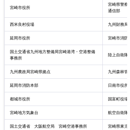
宮崎県警察
宮崎市役所
通信部
西米良村役場
九州財務局
延岡市役所
宮崎市消防
国土交通省九州地方整備局宮崎港湾・空港整備
陸上自衛隊
事務所
九州農政局宮崎県拠点
九州森林管
延岡市消防本部
日南市役所
都城市役所
国富町役場
宮崎地方気象台
航空自衛隊
国土交通省
大阪航空局
宮崎空港事務所
宮崎県東児