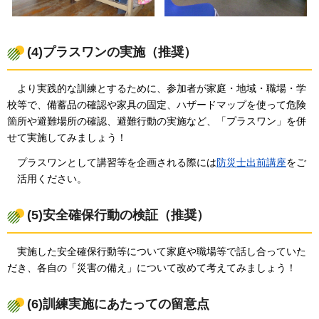
(4)プラスワンの実施（推奨）
より
実践的な訓練とするために、参加者が家庭・地域・職場・学
校等で、備蓄品の確認や家具の固定、ハザードマップを使って危険
箇所や避難場所の確認、避難行動の実施など、「プラスワン」を併
せて実施してみましょう！
プラスワンとして講習等を企画される際には
防災士出前講座
をご
活用ください。
(5)安全確保行動の検証（推奨）
実
施した安全確保行動等について家庭や職場等で話し合っていた
だき、各自の「災害の備え」について改めて考えてみましょう！
(6)訓練実施にあたっての留意点