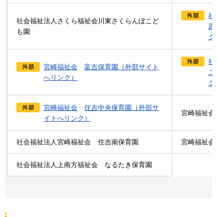
社
社会福祉法人さくら福祉会川東さくらんぼこど
原
も園
ク
社
宮崎福祉会
富吉保育園
（外部サイト
こ
へリンク）
ク
宮崎福祉会
住吉中央保育園
（外部サ
宮崎福祉会
イトへリンク）
社会福祉法人宮崎福祉会
住吉南保育園
宮崎福祉会
社会福祉法人上南方福祉会
なるたき保育園