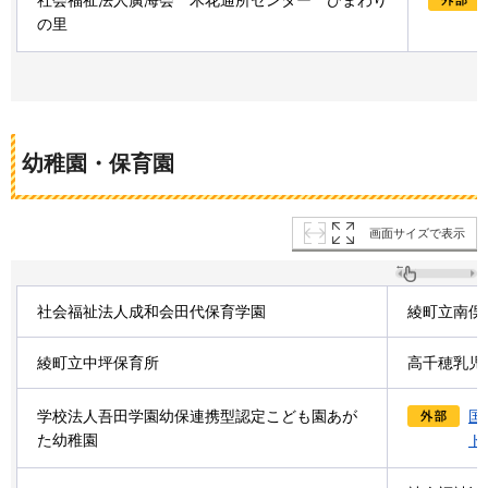
社会福祉法人廣海会
木花通所センター
ひまわり
の里
幼稚園・保育園
画面サイズで表示
社会福祉法人成和会田代保育学園
綾町立南俣
綾町立中坪保育所
高千穂乳児
学校法人吾田学園幼保連携型認定こども園あが
国
た幼稚園
ト