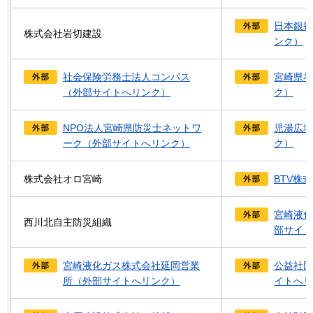
日本銀行
株式会社岩切建設
ンク）
社会保険労務士法人コンパス
宮崎県看
（外部サイトへリンク）
ク）
NPO法人宮崎県防災士ネットワ
児湯広域
ーク（外部サイトへリンク）
ク）
株式会社オロ宮崎
BTV株
宮崎液化
西川北自主防災組織
部サイト
宮崎液化ガス株式会社延岡営業
公益社団
所（外部サイトへリンク）
イトへリ