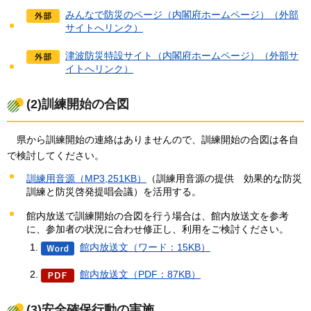
みんなで防災のページ（内閣府ホームページ）（外部
サイトへリンク）
津波防災特設サイト（内閣府ホームページ）（外部サ
イトへリンク）
(2)訓練開始の合図
県
から訓練開始の連絡はありませんので、訓練開始の合図は各自
で検討してください。
訓練用音源（MP3,251KB）
（訓練用音源の提供
効果的な防災
訓練と防災啓発提唱会議
）を活用する。
館内放送で訓練開始の合図を行う場合は、館内放送文を参考
に、参加者の状況に合わせ修正し、利用をご検討ください。
館内放送文（ワード：15KB）
館内放送文（PDF：87KB）
(3)安全確保行動の実施