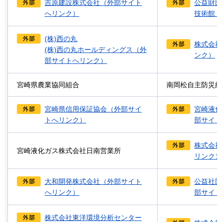
吉原建設株式会社（外部サイト
公益財団
へリンク）
技術館
（
(株)西の丸
株式会社
(株)西の丸ホールディングス（外
ンク）
部サイトへリンク）
宮崎県農業協同組合
南岡松自主防災組
宮崎県信用保証協会（外部サイ
宮崎液化
トへリンク）
部サイト
株式会社
宮崎液化ガス株式会社日南営業所
リンク）
大和開発株式会社（外部サイト
公益社団
へリンク）
部サイト
株式会社東洋環境分析センター