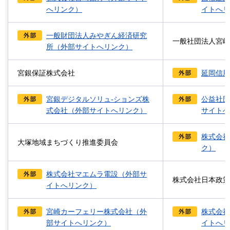
へリンク）
イトへリ
一般財団法人みやぎん経済研究
一般社団法人宮崎
所（外部サイトへリンク）
宮銀保証株式会社
延岡信用
宮銀デジタルソリュ-ションズ株
公益社団
式会社（外部サイトへリンク）
サイトへ
株式会社
大塚地域まちづくり推進委員会
ク）
株式会社マエムラ電設（外部サ
株式会社日本政策
イトへリンク）
宮崎カーフェリー株式会社（外
株式会社
部サイトへリンク）
イトへリ