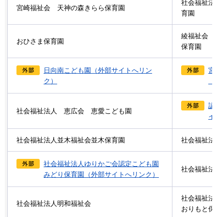
社会福祉法
宮崎福祉会
天神の森きらら保育園
育園
綾福祉会
おひさま保育園
保育園
日向南こども園（外部サイトへリン
宮
ク）
（
認
社会福祉法人
恵広会
恵愛こども園
イ
社会福祉法人並木福祉会並木保育園
社会福祉法
社会福祉法人ゆりかご会認定こども園
社会福祉法
みどり保育園（外部サイトへリンク）
社会福祉法
社会福祉法人明和福祉会
おりもと保