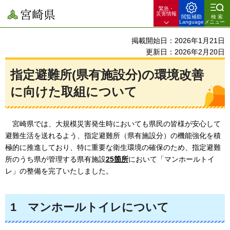
緊急・
宮崎県
災害情報
閲覧補助
検索
Language
メニュー
掲載開始日：2026年1月21日
更新日：2026年2月20日
指定避難所(県有施設分)の環境改善
に向けた取組について
宮崎県では、大規模災害発生時においても県民の皆様が安心して
避難生活を送れるよう、指定避難所（県有施設分）の機能強化を積
極的に推進しており、特に重要な衛生環境の確保のため、指定避難
所のうち県が管理する県有施設
25箇所
において「マンホールトイ
レ」の整備を完了いたしました。
1
マンホールトイレについて