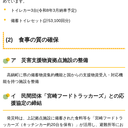
めています。
トイレカー3台(令和8年3月納車予定)
備蓄トイレセット(計53,100回分)
(2)
食事の質の確保
ア
災害支援物資拠点施設の整備
高鍋町に県の備蓄物資集約機能と国からの支援物資受入・対応機
能を持つ施設を整備
イ
民間団体「宮崎フードトラッカーズ」との応
援協定の締結
発災時は、上記拠点施設に備蓄された食料等を「宮崎フードトラ
ッカーズ（キッチンカー約20台を保有）」が活用し、避難所等にお