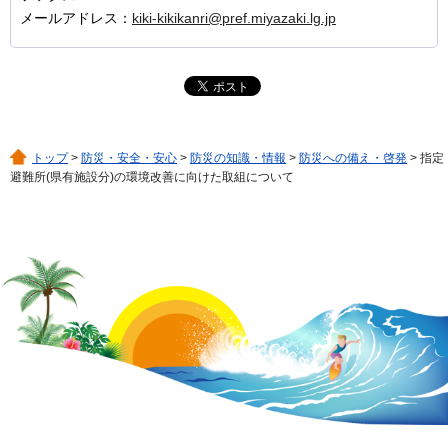
メールアドレス：
kiki-kikikanri@pref.miyazaki.lg.jp
トップ
>
防災・安全・安心
>
防災の知識・情報
>
防災への備え・啓発
> 指定
避難所(県有施設分)の環境改善に向けた取組について