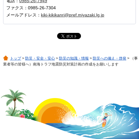
電話：
0985-26-7949
ファクス：0985-26-7304
メールアドレス：
kiki-kikikanri@pref.miyazaki.lg.jp
トップ
>
防災・安全・安心
>
防災の知識・情報
>
防災への備え・啓発
> （事
業者等の皆様へ）南海トラフ地震防災対策計画の作成をお願いします