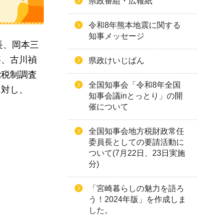
県政番組・広報紙
令和8年熊本地震に関する
知事メッセージ
長、
岡本三
事、
古川禎
県政けいじばん
党
税制調査
全国知事会「令和8年全国
に対し、
知事会議inとっとり」の開
。
催について
全国知事会地方税財政常任
委員長としての要請活動に
ついて(7月22日、23日実施
分)
「宮崎暮らしの魅力を語ろ
う！2024年版」を作成しま
した。