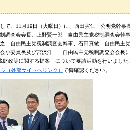
して、11月19日（火曜日）に、西田実仁
公明党幹事
制調査会会長、
上野賢一郎
自由民主党税制調査会幹
之
自由民主党税制調査会幹事、
石田真敏
自由民主
会小委員長及び宮沢洋一
自由民主党
税制調査会会長
税財政等に関する提案」について要請活動を行いました
ージ（外部サイトへリンク）
で御確認ください。