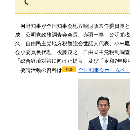
て
河野
知事が全国知事会地方税財政常任委員長と
成
公明党
政務調査会会長、赤羽一嘉
公明党税
久
自由民主党
地方税勉強会世話人代表、小林鷹
会小委員長代理、後藤茂之
自由民主党税
制調査
「総合経済対策に向けた提言」及び「令和7年度
要請
活動の資料は
全国知事会ホームペ