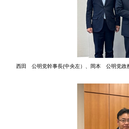
西田
公明党
幹事長(中央左）、岡本
公明
党政