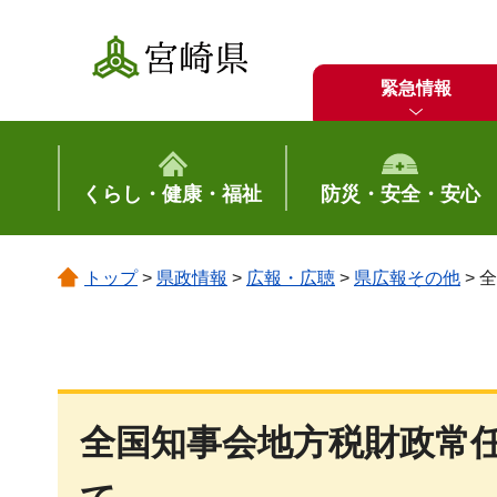
宮崎県
緊急情報
くらし・健康・福祉
防災・安全・安心
トップ
>
県政情報
>
広報・広聴
>
県広報その他
> 
全国知事会地方税財政常