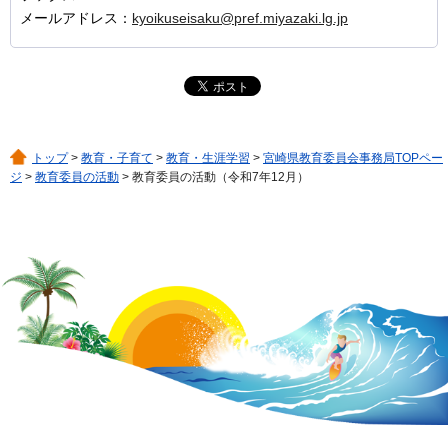
メールアドレス：
kyoikuseisaku@pref.miyazaki.lg.jp
トップ
>
教育・子育て
>
教育・生涯学習
>
宮崎県教育委員会事務局TOPペー
ジ
>
教育委員の活動
> 教育委員の活動（令和7年12月）