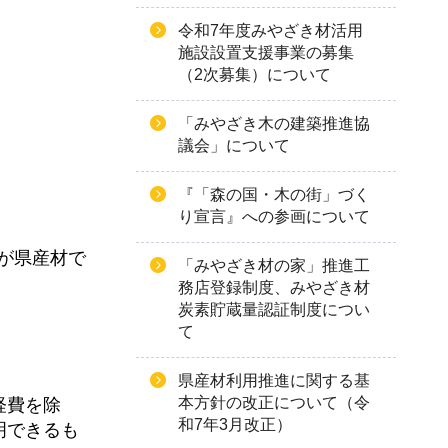
令和7年度みやざき材活用
施設設置支援事業の募集
（2次募集）について
「みやざき木の建築推進協
議会」について
『「森の国・木の街」づく
り宣言』への参画について
が県産材で
「みやざき材の家」推進工
務店登録制度、みやざき材
炭素貯蔵量認証制度につい
て
県産材利用推進に関する基
本方針の改正について（令
経費を除
和7年3月改正）
明できるも