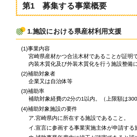
第1
募集
する事業概要
1.施設における県産材利用支援
(1)事業内容
宮崎県産材かつ合法木材であることが証明
内装木質化及び外装木質化を行う施設整備
(2)補助対象者
企業又は自治体等
(3)補助率
補助対象経費の2分の1以内。（上限額は30
(4)補助対象施設の要件
ア.宮崎県内に所在する施設であること。
イ.宣言に参画する事業実施主体が申請する