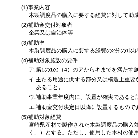
(1)事業内容
木製調度品の購入に要する経費に対して助
(2)補助金交付対象者
企業又は自治体等
(3)補助率
木製調度品の購入に要する経費の2分の1以
(4)補助対象施設の要件
ア.第1の1の（4）のアからキまでを満た
イ.主たる用途に供する部分又は構造上重要
あること。
ウ.補助事業年度内に、設置が確実であると
エ.補助金交付決定日以降に設置するもので
(5)補助対象経費
宮崎県産材で製作された木製調度品の購入
く。）とする。ただし、使用した木材の使