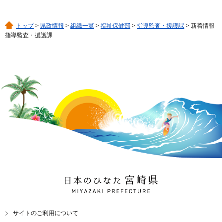
トップ
>
県政情報
>
組織一覧
>
福祉保健部
>
指導監査・援護課
> 新着情報-
指導監査・援護課
日本のひなた 宮崎県
MIYAZAKI PREFECTURE
サイトのご利用について