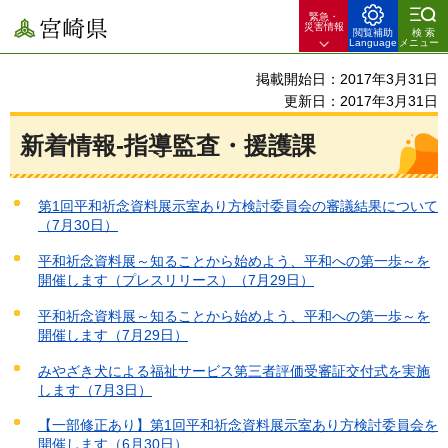
緊急・
宮崎県
災害情報
閲覧補助
検索
Language
メニュー
掲載開始日：2017年3月31日
更新日：2017年3月31日
新着情報-指導監査・援護課
第1回平和祈念資料展示室あり方検討委員会の審議結果について
（7月30日）
平和祈念資料展～知ることから始めよう、平和への第一歩～を
開催します（プレスリリース）（7月29日）
平和祈念資料展～知ることから始めよう、平和への第一歩～を
開催します（7月29日）
みやざき犬による福祉サービス第三者評価受審証交付式を実施
します（7月3日）
【一部修正あり】第1回平和祈念資料展示室あり方検討委員会を
開催します（6月30日）