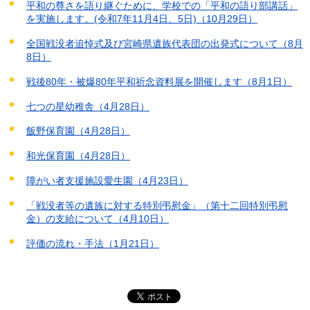
平和の尊さを語り継ぐために、学校での「平和の語り部講話」
を実施します。(令和7年11月4日、5日)（10月29日）
全国戦没者追悼式及び宮崎県遺族代表団の出発式について（8月
8日）
戦後80年・被爆80年平和祈念資料展を開催します（8月1日）
七つの星幼稚舎（4月28日）
飯野保育園（4月28日）
和光保育園（4月28日）
障がい者支援施設愛生園（4月23日）
「戦没者等の遺族に対する特別弔慰金」（第十二回特別弔慰
金）の支給について（4月10日）
評価の流れ・手法（1月21日）