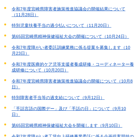
令和7年度宮崎県障害者施策推進協議会の開催結果について
（11月28日）
特別児童扶養手当の過少払いについて（11月20日）
第65回宮崎県精神保健福祉大会の開催について（10月24日）
令和7年度障がい者委託訓練業務に係る提案を募集します（10
月23日）
令和7年度医療的ケア児等支援者養成研修・コーディネーター養
成研修について（10月20日）
令和7年度宮崎県障害者施策推進協議会の開催について（10月8
日）
特別障害者手当等の過支給について（9月12日）
「手話言語の国際デー」及び「手話の日」について（9月10
日）
第65回宮崎県精神保健福祉大会を開催します（9月10日）
令和7年度障がい者工賃向上研修事業委託に係る企画提案競技の