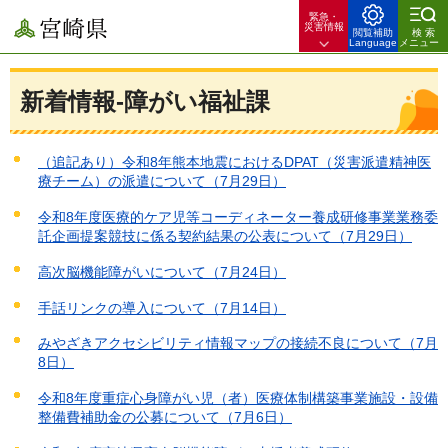
緊急・
宮崎県
災害情報
閲覧補助
検索
Language
メニュー
新着情報-障がい福祉課
（追記あり）令和8年熊本地震におけるDPAT（災害派遣精神医
療チーム）の派遣について（7月29日）
令和8年度医療的ケア児等コーディネーター養成研修事業業務委
託企画提案競技に係る契約結果の公表について（7月29日）
高次脳機能障がいについて（7月24日）
手話リンクの導入について（7月14日）
みやざきアクセシビリティ情報マップの接続不良について（7月
8日）
令和8年度重症心身障がい児（者）医療体制構築事業施設・設備
整備費補助金の公募について（7月6日）