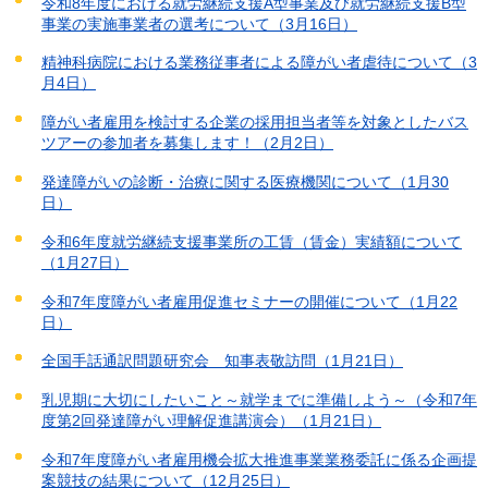
令和8年度における就労継続支援A型事業及び就労継続支援B型
事業の実施事業者の選考について（3月16日）
精神科病院における業務従事者による障がい者虐待について（3
月4日）
障がい者雇用を検討する企業の採用担当者等を対象としたバス
ツアーの参加者を募集します！（2月2日）
発達障がいの診断・治療に関する医療機関について（1月30
日）
令和6年度就労継続支援事業所の工賃（賃金）実績額について
（1月27日）
令和7年度障がい者雇用促進セミナーの開催について（1月22
日）
全国手話通訳問題研究会 知事表敬訪問（1月21日）
乳児期に大切にしたいこと～就学までに準備しよう～（令和7年
度第2回発達障がい理解促進講演会）（1月21日）
令和7年度障がい者雇用機会拡大推進事業業務委託に係る企画提
案競技の結果について（12月25日）