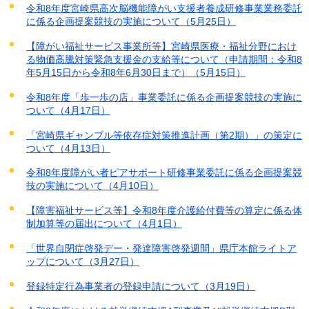
令和8年度宮崎県高次脳機能障がい支援者養成研修事業業務委託
に係る企画提案競技の実施について（5月25日）
【障がい福祉サービス事業所等】宮崎県医療・福祉分野におけ
る物価高騰対策緊急支援金の支給等について（申請期間：令和8
年5月15日から令和8年6月30日まで）（5月15日）
令和8年度「歩一歩の店」事業委託に係る企画提案競技の実施に
ついて（4月17日）
「宮崎県ギャンブル等依存症対策推進計画（第2期）」の策定に
ついて（4月13日）
令和8年度障がい者ピアサポート研修事業委託に係る企画提案競
技の実施について（4月10日）
【障害福祉サービス等】令和8年度介護給付費等の算定に係る体
制加算等の届出について（4月1日）
「世界自閉症啓発デー・発達障害啓発週間」県庁本館ライトア
ップについて（3月27日）
登録特定行為事業者の登録申請について（3月19日）