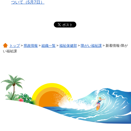
ついて（5月7日）
トップ
>
県政情報
>
組織一覧
>
福祉保健部
>
障がい福祉課
> 新着情報-障が
い福祉課