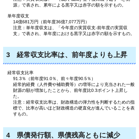
源」で表され、累年による黒字又は赤字の額を示すもの。
単年度収支
14億681万円（前年度36億7,077万円）
注意：単年度収支は、「今年度の実質収支-前年度の実質収
支」で表され、単年度における黒字又は赤字の額を示すもの。
3
経常収支比率は、
前年度よりも上昇
経常収支比率
91.3％（前年度91.0％、前々年度90.5％）
経常的経費（人件費や補助費等）の増等により充当された一般
財源の額が増加したことから、前年度比0.3ポイント上昇し
た。
注意：経常収支比率は、財政構造の弾力性を判断するための指
標で、比率が高いほど財政構造の硬直化が進んでいることを表
すもの。
4
県債発行額、
県債残高ともに減少