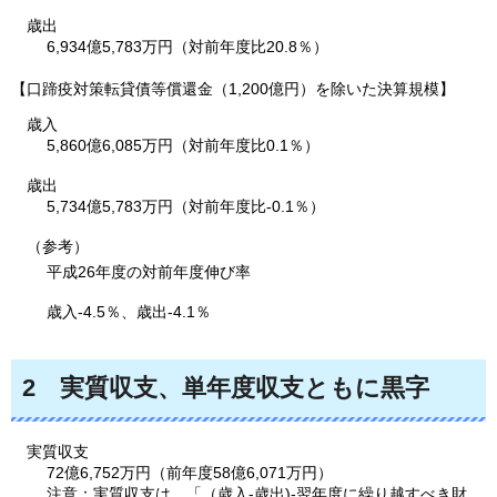
歳出
6,934億5,783万円（対前年度比20.8％）
【口蹄疫対策転貸債等償還金（1,200億円）を除いた決算規模】
歳入
5,860億6,085万円（対前年度比0.1％）
歳出
5,734億5,783万円（対前年度比-0.1％）
（参考）
平成26年度の対前年度伸び率
歳入-4.5％、歳出-4.1％
2
実質収支、
単年度収支ともに黒字
実質収支
72億6,752万円（前年度58億6,071万円）
注意：実質収支は、「（歳入-歳出)-翌年度に繰り越すべき財