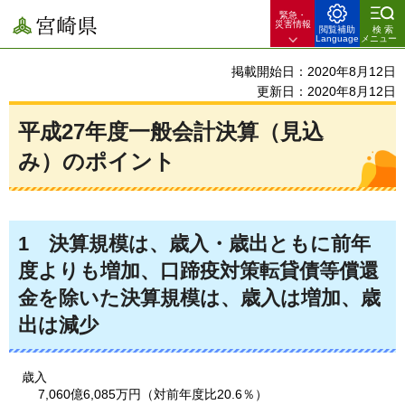
緊急・
宮崎県
災害情報
閲覧補助
検索
Language
メニュー
掲載開始日：2020年8月12日
更新日：2020年8月12日
平成27年度一般会計決算（見込
み）のポイント
1
決
算規模は、歳入・歳出ともに前年
度よりも増加、口蹄疫対策転貸債等償還
金を除いた決算規模は、歳入は増加、歳
出は減少
歳入
7,060億6,085万円（対前年度比20.6％）