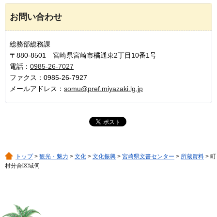
お問い合わせ
総務部総務課
〒880-8501 宮崎県宮崎市橘通東2丁目10番1号
電話：
0985-26-7027
ファクス：0985-26-7927
メールアドレス：
somu@pref.miyazaki.lg.jp
トップ
>
観光・魅力
>
文化
>
文化振興
>
宮崎県文書センター
>
所蔵資料
> 町
村分合区域伺