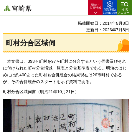
緊急・
宮崎県
災害情報
閲覧補助
検索
Language
メニュー
掲載開始日：2014年5月8日
更新日：2026年7月8日
町村分合区域伺
本
文書は、393ヶ町村を97ヶ町村に分合するという伺書及びそれ
に付けられた町村分合増減一覧表と分合基準表である。明治のはじ
めには約400あった町村も合併統合の結果現在は26市町村である
が、その合併統合のスタートを示す資料である。
町村分合区域伺書（明治21年10月21日）