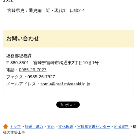
宮崎県史
：通史編
近
・現代1
口絵
2-4
お問い合わせ
総務部総務課
〒880-8501 宮崎県宮崎市橘通東2丁目10番1号
電話：
0985-26-7027
ファクス：0985-26-7927
メールアドレス：
somu@pref.miyazaki.lg.jp
トップ
>
観光・魅力
>
文化
>
文化振興
>
宮崎県文書センター
>
所蔵資料
> 橘
橋の改築工事