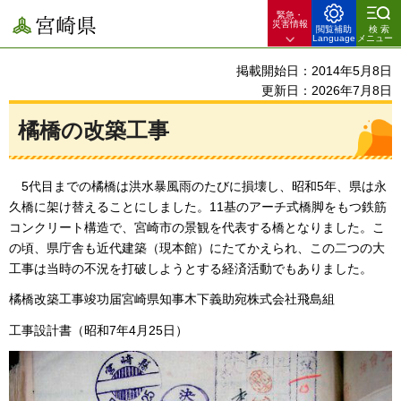
緊急・
宮崎県
災害情報
閲覧補助
検索
Language
メニュー
掲載開始日：2014年5月8日
更新日：2026年7月8日
橘橋の改築工事
5
代目までの橘橋は洪水暴風雨のたびに損壊し、昭和5年、県は永
久橋に架け替えることにしました。11基のアーチ式橋脚をもつ鉄筋
コンクリート構造で、宮崎市の景観を代表する橋となりました。こ
の頃、県庁舎も近代建築（現本館）にたてかえられ、この二つの大
工事は当時の不況を打破しようとする経済活動でもありました。
橘橋改築工事竣功届宮崎県知事木下義助宛株式会社飛島組
工事設計書（昭和7年4月25日）