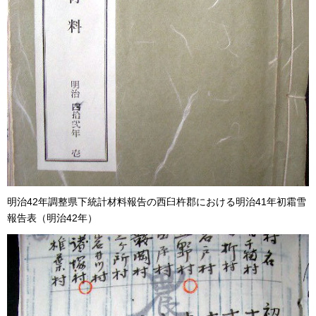
明治42年調整県下統計材料報告の西臼杵郡における明治41年初霜雪
報告表（明治42年）