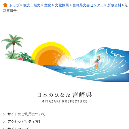
トップ
>
観光・魅力
>
文化
>
文化振興
>
宮崎県文書センター
>
所蔵資料
> 初
霜雪報告
日本のひなた 宮崎県
MIYAZAKI PREFECTURE
サイトのご利用について
アクセシビリティ方針
サイトマップ