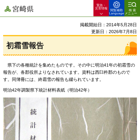
緊急・
宮崎県
災害情報
閲覧補助
検索
Language
メニュー
掲載開始日：2014年5月28日
更新日：2026年7月8日
初霜雪報告
県
下の各種統計を集めたものです。その中に明治41年の初霜雪の
報告が、各郡役所よりなされています。資料は西臼杵郡のもので
す。同簿冊には、終霜雪の報告も綴られています。
明治42年調製県下統計材料表紙（明治42年）