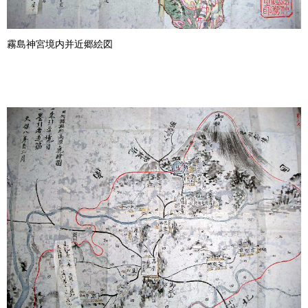
霧島神宮境内并近郷絵図