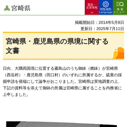
緊急・
宮崎県
災害情報
閲覧補助
検索
Language
メニュー
掲載開始日：2014年5月8日
更新日：2025年7月11日
宮崎県・鹿児島県の県境に関する
文書
日向、大隅両国境に位置する霧島山のうち御鉢（燃鉢）が宮崎県
（西岳村）・鹿児島県（田口村）のいずれに所属するか、硫黄の採
掘申請を発端にして論争がおこりました。宮崎県は実地調査の上、
下記の資料等を添えて御鉢の所属は宮崎県に属することを内務省に
上申しました。