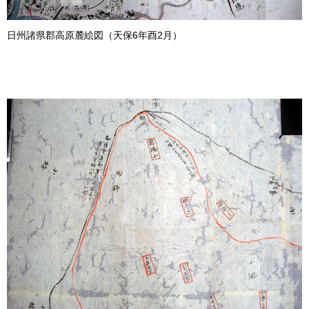
日州諸県郡高原麓絵図（天保6年酉2月）