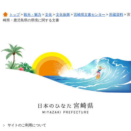
トップ
>
観光・魅力
>
文化
>
文化振興
>
宮崎県文書センター
>
所蔵資料
> 宮
崎県・鹿児島県の県境に関する文書
日本のひなた 宮崎県
MIYAZAKI PREFECTURE
サイトのご利用について