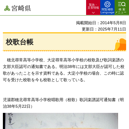
緊急・
宮崎県
災害情報
閲覧補助
検索
Language
メニュー
掲載開始日：2014年5月8日
更新日：2025年7月11日
校歌台帳
穂
北尋常高等小学校、大淀尋常高等小学校の校歌及び歌詞楽譜の
文部大臣認可の通知書である。明治38年には文部大臣が認可した校
歌があったことを示す資料である。大淀小学校の場合、この時に認
可を受けた校歌を今も校歌として歌っている。
児湯郡穂北尋常高等小学校唱歌用（校歌）歌詞楽譜認可通知書（明
治38年5月22日）