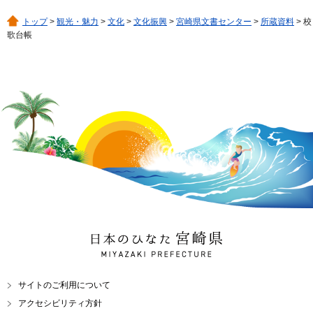
トップ
>
観光・魅力
>
文化
>
文化振興
>
宮崎県文書センター
>
所蔵資料
> 校
歌台帳
日本のひなた 宮崎県
MIYAZAKI PREFECTURE
サイトのご利用について
アクセシビリティ方針