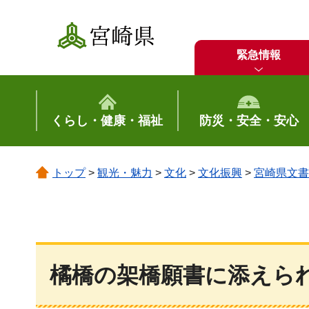
宮崎県
緊急情報
くらし・健康・福祉
防災・安全・安心
トップ
>
観光・魅力
>
文化
>
文化振興
>
宮崎県文書
橘橋の架橋願書に添えら