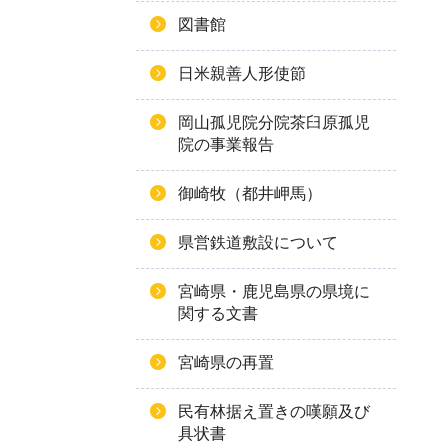
図書館
日米親善人形使節
岡山孤児院分院茶臼原孤児
院の事業報告
御崎牧（都井岬馬）
県営鉄道敷設について
宮崎県・鹿児島県の県境に
関する文書
宮崎県の再置
民有林据え置きの嘆願及び
具状書