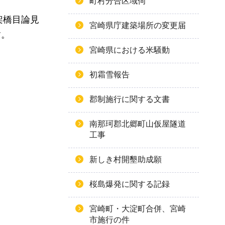
町村分合区域伺
架橋目論見
宮崎県庁建築場所の変更届
す。
宮崎県における米騒動
初霜雪報告
郡制施行に関する文書
南那珂郡北郷町山仮屋隧道
工事
新しき村開墾助成願
桜島爆発に関する記録
宮崎町・大淀町合併、宮崎
市施行の件