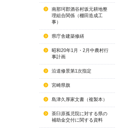
南那珂郡酒谷村坂元耕地整
理組合関係（棚田造成工
事）
県庁舎建築修繕
昭和20年1月・2月中農村行
事計画
沿道修景第1次指定
宮崎県旗
島津久厚家文書（複製本）
茶臼原孤児院に対する県の
補助金交付に関する資料