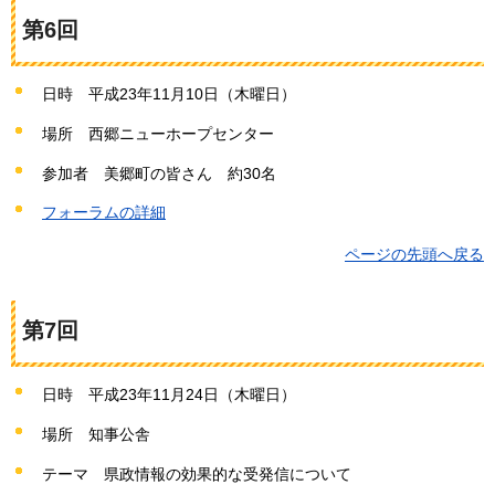
第6回
日時
平成23年11
月10日（木曜日）
場所
西郷
ニューホープセンター
参加者
美郷町の
皆さん
約
30名
フォーラムの詳細
ページの先頭へ戻る
第7回
日時
平成23年11
月24日（木曜日）
場所
知事公舎
テーマ
県
政情報の効果的な受発信について