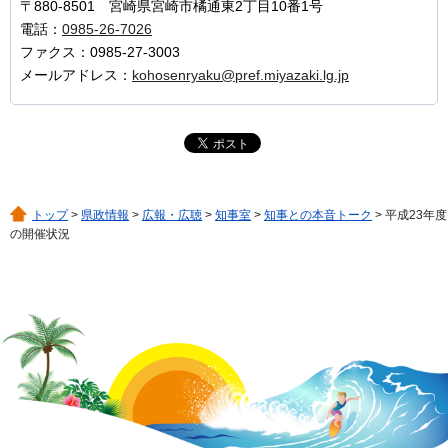
〒880-8501 宮崎県宮崎市橘通東2丁目10番1号
電話：
0985-26-7026
ファクス：0985-27-3003
メールアドレス：
kohosenryaku@pref.miyazaki.lg.jp
トップ
>
県政情報
>
広報・広聴
>
知事室
>
知事との本音トーク
> 平成23年度
の開催状況