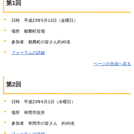
第1回
日時
平成23年5
月13日（金曜日）
場所
都農町
役場
参加者
都農町の
皆さん約40名
フォーラムの詳細
ページの先頭へ戻る
第2回
日時
平成23年6
月1日（水曜日）
場所
串間
市役所
参加者
串間市の
皆さん
約
40名
フォーラムの詳細