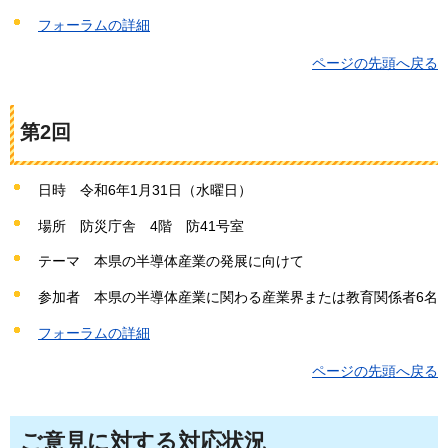
フォーラムの詳細
ページの先頭へ戻る
第2回
日時
令
和6年1月31日（水曜日）
場所
防
災庁舎
4
階
防
41号室
テーマ
本
県の半導体産業の発展に向けて
参加者
本
県の半導体産業に関わる産業界または教育関係者6名
フォーラムの詳細
ページの先頭へ戻る
ご意見に対する対応状況