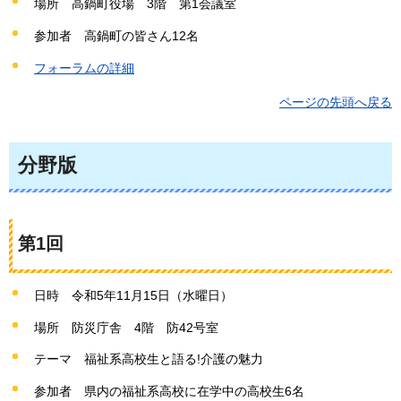
場所
高
鍋町役場
3
階
第
1会議室
参加者
高
鍋町の皆さん12名
フォーラムの詳細
ページの先頭へ戻る
分野版
第1回
日時
令
和5年11月15日（水曜日）
場所
防
災庁舎
4
階
防
42号室
テーマ
福
祉系高校生と語る!介護の魅力
参加者
県
内の福祉系高校に在学中の高校生6名