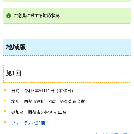
ご意見に対する対応状況
地域版
第1回
日時
令和5年5月11日（木曜日）
場所
西都
市役所
4
階
議
会委員会室
参加者
西都市の皆さん11名
フォーラムの詳細