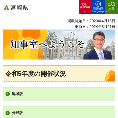
緊急・
宮崎県
災害情報
閲覧補助
検索
Language
メニュー
掲載開始日：2023年4月18日
更新日：2024年3月21日
知事室へようこそ
令和5年度の開催状況
地域版
分野版