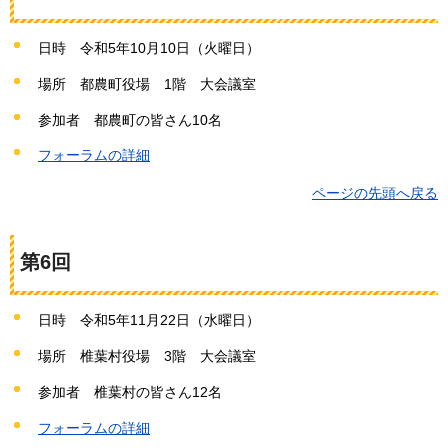
日時
令
和5年10月10日（火曜日）
場所
都
農町役場
1
階
大
会議室
参加者
都
農町の皆さん10名
フォーラムの詳細
ページの先頭へ戻る
第6回
日時
令
和5年11月22日（水曜日）
場所
椎
葉村役場
3
階
大
会議室
参加者
椎
葉村の皆さん12名
フォーラムの詳細