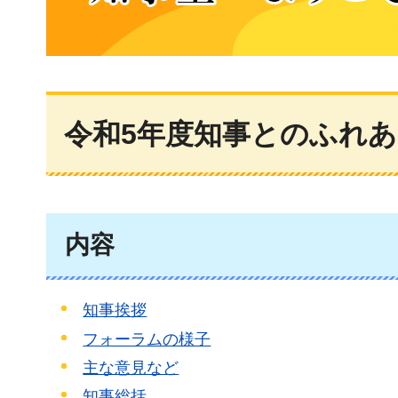
知事室へようこそ
令和5年度知事とのふれあ
内容
知事挨拶
フォーラムの様子
主な意見など
知事総括