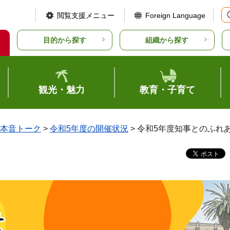
閲覧支援メニュー
Foreign Language
目的から探す
組織から探す
観光・魅力
教育・子育て
本音トーク
>
令和5年度の開催状況
> 令和5年度知事とのふれ