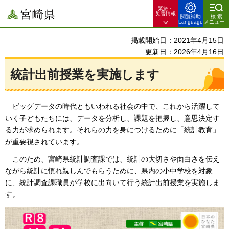
緊急・
宮崎県
災害情報
閲覧補助
検索
Language
メニュー
掲載開始日：2021年4月15日
更新日：2026年4月16日
統計出前授業を実施します
ビ
ッグデータの時代ともいわれる社会の中で、これから活躍して
いく子どもたちには、データを分析し、課題を把握し、意思決定す
る力が求められます。それらの力を身につけるために「統計教育」
が重要視されています。
このため、宮
崎県統計調査課では、統計の大切さや面白さを伝え
ながら統計に慣れ親しんでもらうために、県内の小中学校を対象
に、統計調査課職員が学校に出向いて行う統計出前授業を実施しま
す。