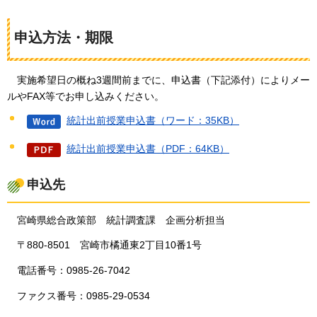
申込方法・期限
実
施希望日の概ね3週間前までに、申込書（下記添付）によりメー
ルやFAX等でお申し込みください。
統計出前授業申込書（ワード：35KB）
統計出前授業申込書（PDF：64KB）
申込先
宮崎県総合政策部
統
計調査課
企
画分析担当
〒880-8501
宮崎市
橘通東2丁目10番1号
電話番号：0985-26-7042
ファクス番号：0985-29-0534