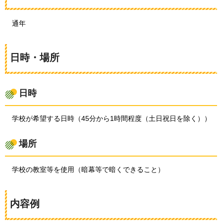
通
年
日時・場所
日時
学
校が希望する日時（45分から1時間程度（土日祝日を除く））
場所
学
校の教室等を使用（暗幕等で暗くできること）
内容例