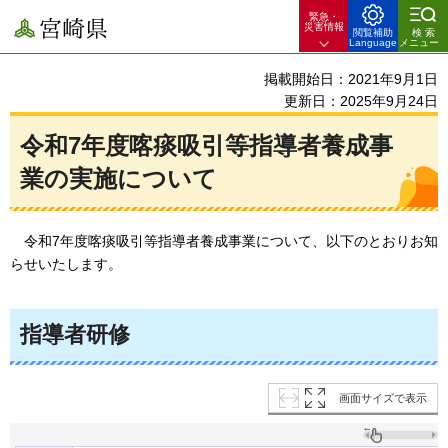
緊急・
宮崎県
災害情報
閲覧補助
検索
Language
メニュー
掲載開始日：2021年9月1日
更新日：2025年9月24日
令和7年度喀痰吸引等指導者養成事
業の実施について
令和7年
度喀痰吸引等指導者養成事業について、以下のとおりお知
らせいたします。
指導者研修
画面サイズで表示