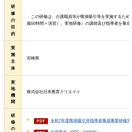
研
修
こ
の研修は、介護職員等が喀痰吸引等を実施するため
の
義50時間＋演習）、実地研修）の講師及び指導者を養成
目
的
実
施
宮崎県
主
体
実
地
株式会社日本教育クリエイト
機
関
研
令和7年度喀痰吸引等指導者養成事業研修実施要
修
の