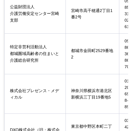
09
公益財団法人
85-
宮崎市高千穂通2丁目1
介護労働安定センター宮崎
31-
番2号
支部
02
61
09
特定非営利活動法人
86-
都城市金田町2529番地
都城圏域高齢者の住まいと
36-
2
介護総合研究所
86
70
01
20-
株式会社プレゼンス・メデ
神奈川県横浜市港北区
69
ィカル
新横浜三丁目19番地5
8-7
89
03-
東京都中野区本町二丁
42
DXO株式会社（旧：株式会