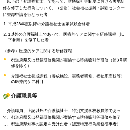
以下の
「介護福祉士」であって、喀痰吸引等制度における実地研
修を修了した行為について、（公財）社会福祉振興・試験センター
に登録申請を行なった者
平成28年度以降の介護福祉士国家試験合格者
1以外の介護福祉士であって、医療的ケアに関する研修課程（以
下参照）を修了した者
（参考）医療的ケアに関する研修課程
都道府県又は登録研修機関が実施する喀痰吸引等研修（第3号研
修を除く）
介護福祉士養成課程（養成施設、実務者研修、福祉系高校等）
の医療的ケア科目
介護職員等
介護職員、
上記以外の介護福祉士、特別支援学校教員等であっ
て、都道府県又は登録研修機関が実施する喀痰吸引等研修を修了
し、都道府県知事の認定を受けた者（認定特定行為業務従事者）