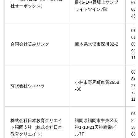
目46-1中野坂上サンブ
65-
社オーボックス）
ライトツイン7階
02
45
09
66-
合同会社笑みリンク
熊本県水俣市深川32-2
83-
91
11
09
84-
小林市野尻町東麓2658
有限会社ウエハラ
25-
-86
77
11
09
株式会社日本教育クリエイ
福岡県福岡市中央区天
2-7
ト福岡支社（株式会社日本
神1-13-21天神商栄ビ
37-
教育クリエイト）
ル7F
63