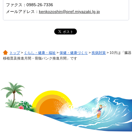
ファクス：0985-26-7336
メールアドレス：
kenkozoshin@pref.miyazaki.lg.jp
トップ
>
くらし・健康・福祉
>
保健・健康づくり
>
疾病対策
> 10月は「臓器
移植普及推進月間・骨髄バンク推進月間」です