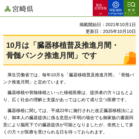
緊急・
宮崎県
災害情報
閲覧補助
検索
Language
メニュー
掲載開始日：2021年10月1日
更新日：2025年10月10日
10月は「臓器移植普及推進月間・
骨髄バンク推進月間」です
厚生労働省では、
毎年10月を「臓器移植普及推進月間」「骨髄バ
ンク推進月間」と定めています。
臓器移植や骨髄移植といった移植医療は、
提供者の方々はもとよ
り、広く社会の理解と支援があってはじめて成り立つ医療です。
臓器移植に関しては、平成22年に
施行された改正臓器移植法によ
り、御本人の臓器提供に係る意思が不明の場合でも御家族の書面同
意により脳死下での臓器提供が可能となりましたが、依然として多
くの方々が医療を受けられる日を待っておられます。