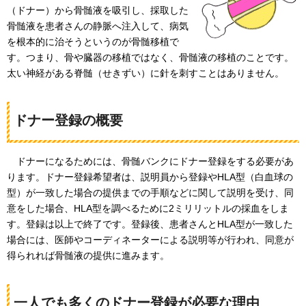
（ドナー）から骨髄液を吸引し、採取した
骨髄液を患者さんの静脈へ注入して、病気
を根本的に治そうというのが骨髄移植で
す。つまり、骨や臓器の移植ではなく、骨髄液の移植のことです。
太い神経がある脊髄（せきずい）に針を刺すことはありません。
ドナー登録の概要
ドナーになるためには、骨髄バンクにドナー登録をする必要があ
ります。ドナー
登録希望者は、説明員から登録やHLA型（白血球の
型）が一致した場合の提供までの手順などに関して説明を受け、同
意をした場合、HLA型を調べるために2ミリリットルの採血をしま
す。登録は以上で終了です。登録後、患者さんとHLA型が一致した
場合には、医師やコーディネーターによる説明等が行われ、同意が
得られれば骨髄液の提供に進みます。
一人でも多くのドナー登録が必要な理由