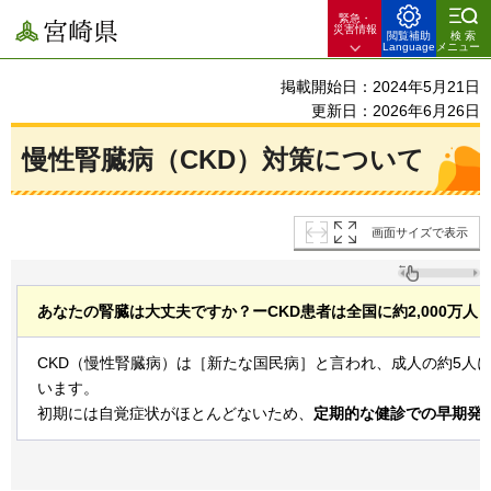
緊急・
宮崎県
災害情報
閲覧補助
検索
Language
メニュー
掲載開始日：2024年5月21日
更新日：2026年6月26日
慢性腎臓病（CKD）対策について
画面サイズで表示
あなたの腎臓は大丈夫ですか？ーCKD患者は全国に約2,000万人
CKD（慢性腎臓病）は［新たな国民病］と言われ、成人の約5人
います。
初期には自覚症状がほとんどないため、
定期的な健診での早期発