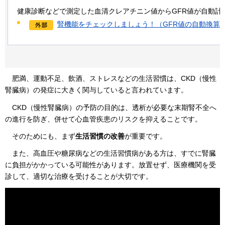
健康診断などで測定した血清クレアチニン値からGFR値が自動計
腎機能をチェックしましょう！（GFR値の自動換算
肥満
、運動不足、飲酒、ストレスなどの生活習慣は、CKD（慢性
腎臓病）の発症に大きく関与していると言われています。
CKD（慢
性腎臓病）の予防の目的は、透析が必要な末期腎不全へ
の進行を防ぎ、併せて心血管疾患のリスクを抑えることです。
そのた
めにも、まず
生活習慣の改善
が重要です。
また、
高血圧や糖尿病などの生活習慣病がある方は、すでに腎臓
に負担がかかっている可能性があります。放置せず、医療機関を受
診して、適切な治療を受けることが大切です。