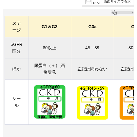
画面サイズで表示
ステ
G1＆G2
G3a
G3
ージ
eGFR
60以上
45～59
30～
区分
尿蛋白（＋）,画
ほか
左記は問わない
左記は
像所見
シー
ル