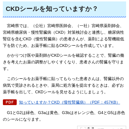
CKDシールを知っていますか？
宮崎県
では、（公社）宮崎県医師会、（一社）宮崎県薬剤師会、
宮崎県糖尿病・慢性腎臓病（CKD）対策検討会と連携し、糖尿病性
腎症を含むCKD（慢性腎臓病）の患者さんが、薬剤による腎機能低
下を防ぐため、お薬手帳に貼るCKDシールを作成しています。
かかりつ
け医や薬剤師がCKDシールを確認することで、腎臓の働
きを考えたお薬の調整がしやくすくなり、患者さんの腎臓を守りま
す。
このシール
をお薬手帳に貼ってもらった患者さんは、腎臓以外の
病気で受診されるときや、薬局に処方箋を提出するときは、必ずお
薬手帳を出して、CKDシールを見せるようにしましょう。
知っていますか？CKD（慢性腎臓病）（PDF：457KB）
G1とG
2は緑色、G3aは黄色、G3bはオレンジ色、G4とG5は赤色
のシールになります。