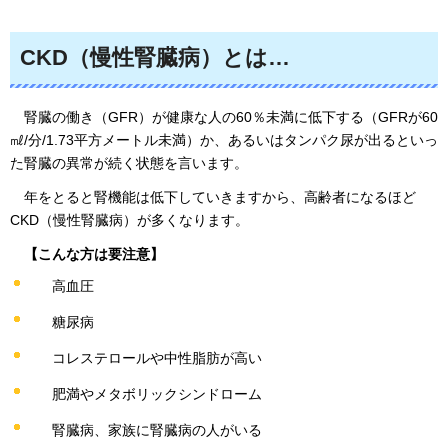
CKD（慢性腎臓病）とは…
腎臓の働き（GFR）が健康な人の60％未満に低下する（GFRが60
㎖/分/1.73平方メートル未満）か、あるいはタンパク尿が出るといっ
た腎臓の異常が続く状態を言います。
年をとると腎機能は低下していきますから、高齢者になるほど
CKD（慢性腎臓病）が多くなります。
【こんな方は要注意】
高血圧
糖尿病
コレステロールや中性脂肪が高い
肥満やメタボリックシンドローム
腎臓病、家族に腎臓病の人がいる