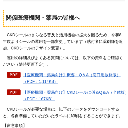
関係医療機関・薬局の皆様へ
C
KDシールのさらなる普及と活用機会の拡大を図るため、令和8
年度よりシールの運用を一部変更しています（貼付者に薬剤師を追
加、CKDシールのデザイン変更）。
運
用の詳細及びよくある質問については、以下の資料をご確認く
ださい（随時更新予定）。
【医療機関・薬局向け】概要・Q＆A（窓口用抜粋版）
（PDF：1,114KB）
【医療機関・薬局向け】CKDシールに係るQ＆A（全体版
（PDF：167KB）
CK
Dシールが必要な場合は、以下のデータをダウンロードする
と、各自準備していただいたラベルに印刷をすることができます。
【留意事項】