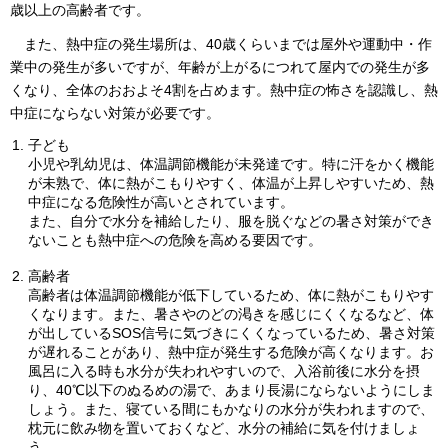
歳以上の
高齢者です。
また
、熱中症の発生場所は、40歳くらいまでは屋外や運動中・作
業中の発生が多いですが、年齢が上がるにつれて屋内での発生が多
くなり、全体のおおよそ4割を占めます。熱中症の怖さを認識し、熱
中症にならない対策が必要です。
子ども
小児や乳幼児は、体温調節機能が未発達です。特に汗をかく機能
が未熟で、体に熱がこもりやすく、体温が上昇しやすいため、熱
中症になる危険性が高いとされています。
また、自分で水分を補給したり、服を脱ぐなどの暑さ対策ができ
ないことも熱中症への危険を高める要因です。
高齢者
高齢者は体温調節機能が低下しているため、体に熱がこもりやす
くなります。また、暑さやのどの渇きを感じにくくなるなど、体
が出しているSOS信号に気づきにくくなっているため、暑さ対策
が遅れることがあり、熱中症が発生する危険が高くなります。お
風呂に入る時も水分が失われやすいので、入浴前後に水分を摂
り、40℃以下のぬるめの湯で、あまり長湯にならないようにしま
しょう。また、寝ている間にもかなりの水分が失われますので、
枕元に飲み物を置いておくなど、水分の補給に気を付けましょ
う。