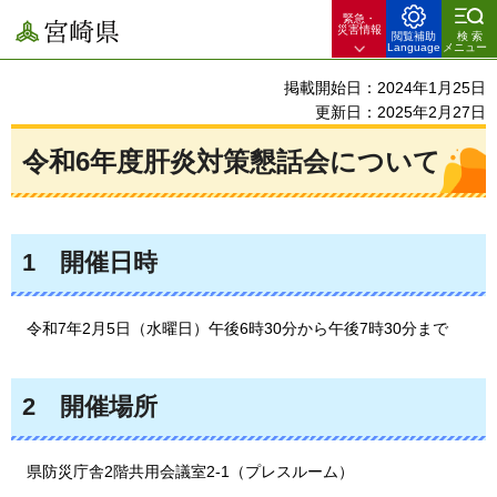
緊急・
宮崎県
災害情報
閲覧補助
検索
Language
メニュー
掲載開始日：2024年1月25日
更新日：2025年2月27日
令和6年度肝炎対策懇話会について
1
開催日時
令和7年
2月5日（水曜日）午後6時30分から午後7時30分まで
2
開
催場所
県防災庁舎2階共用会議室2-1（プレスルーム）