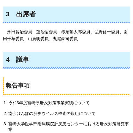
3
出
席者
永田賢治委員、蓮池悟委員、赤須郁太郎委員、弘野修一委員、園
田千草委員、山鹿明委員、丸尾豪司委員
4
議
事
報告事項
令和6年度宮崎県肝炎対策事業実績について
協会けんぽの肝炎ウイルス検査の取組について
宮崎大学医学部附属病院肝疾患センターにおける肝炎対策研究事
業