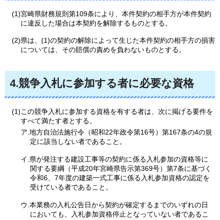
(1)宮崎県財務規則第109条により、本件契約の相手方が本件契約
に違反した場合は本契約を解除するものとする。
(2)県は、(1)の契約の解除によって生じた本件契約の相手方の損害
については、その賠償の責めを負わないものとする。
4.競争入札に参加する者に必要な資格
(1)この競争入札に参加する資格を有する者は、次に掲げる要件を
すべて満たす者とする。
ア.地方自治法施行令（昭和22年政令第16号）第167条の4の規
定に該当しない者であること。
イ.県が発注する建設工事等の契約に係る入札参加の資格等に
関する要綱（平成20年宮崎県告示第369号）第7条に基づく
令和6、7年度の建築一式工事に係る入札参加資格の認定を
受けている者であること。
ウ.本業務の入札公告日から契約が確定するまでのいずれの日
においても、入札参加資格停止となっていない者であるこ