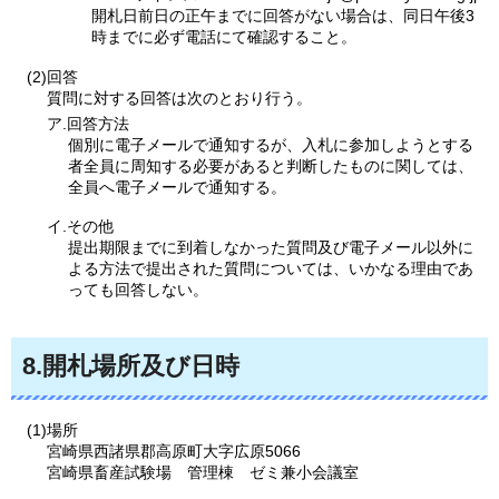
開札日前日の正午までに回答がない場合は、同日午後3
時までに必ず電話にて確認すること。
(2)回答
質問に対する回答は次のとおり行う。
ア.回答方法
個別に電子メールで通知するが、入札に参加しようとする
者全員に周知する必要があると判断したものに関しては、
全員へ電子メールで通知する。
イ.その他
提出期限までに到着しなかった質問及び電子メール以外に
よる方法で提出された質問については、いかなる理由であ
っても回答しない。
8.開札場所及び日時
(1)場所
宮崎県西諸県郡高原町大字広原5066
宮崎県畜産試験場
管
理棟
ゼミ兼小会
議室