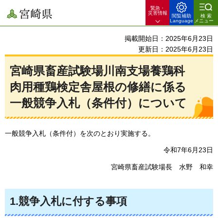
緊急・
宮崎県
災害情報
閲覧補助
検索
Language
メニュー
掲載開始日：2025年6月23日
更新日：2025年6月23日
宮崎県畜産試験場川南支場養鶏科
肉用種鶏検定舎屋根の修繕に係る
一般競争入札（条件付）について
一般競争入札（条件付）を次のとおり実施する。
令和7年6月23日
宮崎県畜産試験場長
水
野
和
幸
1.競争入札に付する事項