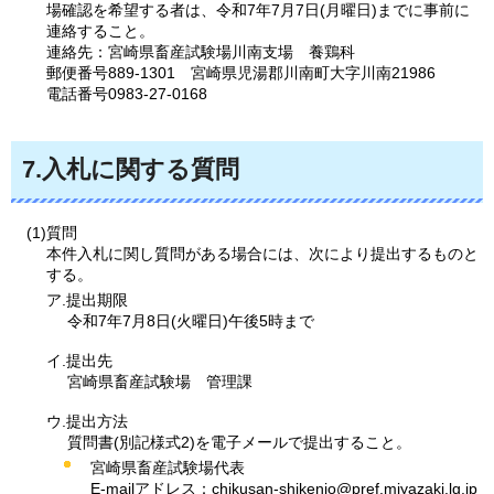
場確認を希望する者は、令和7年7月7日(月曜日)までに事前に
連絡すること。
連絡先：宮崎県畜産試験場川南支場
養
鶏科
郵便番号889-1301
宮
崎県児湯郡川南町大字川南21986
電話番号0983-27-0168
7.入札に関する質問
(1)質問
本件入札に関し質問がある場合には、次により提出するものと
する。
ア.提出期限
令和7年7月8日(火曜日)午後5時まで
イ.提出先
宮崎県畜産試験場
管理
課
ウ.提出方法
質問書(別記様式2)を電子メールで提出すること。
宮崎県畜産試験場代表
E-mailアドレス：chikusan-shikenjo@pref.miyazaki.lg.jp