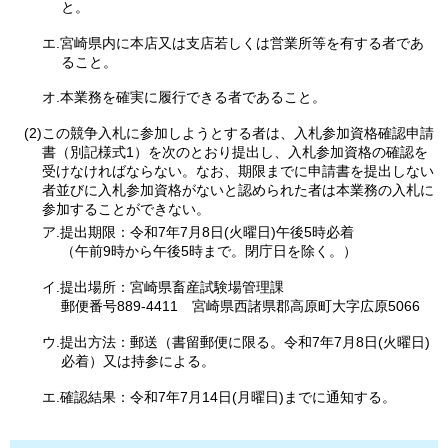
と。
エ.宮崎県内に本店又は支店若しくは営業所等を有する者であ
ること。
オ.本業務を確実に履行できる者であること。
(2)この競争入札に参加しようとする者は、入札参加資格確認申請
書（別記様式1）を次のとおり提出し、入札参加資格の確認を
受けなければならない。なお、期限までに申請書を提出しない
者並びに入札参加資格がないと認められた者は本業務の入札に
参加することができない。
ア.提出期限：令和7年7月8日(火曜日)午後5時必着
（午前9時から午後5時まで。閉庁日を除く。）
イ.提出場所：宮崎県畜産試験場管理課
郵便番号889-4411
宮
崎県西諸県郡高原町大字広原5066
ウ.提出方法：郵送（書留郵便に限る。令和7年7月8日(火曜日)
必着）又は持参による。
エ.確認結果：令和7年7月14日(月曜日)までに通知する。