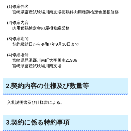
(1)修繕件名
宮崎県畜産試験場川南支場養鶏科肉用種鶏検定舎屋根修繕
(2)修繕内容
肉用種鶏検定舎の屋根修繕業務
(3)修繕期間
契約締結日から令和7年9月30日まで
(4)修繕場所
宮崎県児湯郡川南町大字川南21986
宮崎県畜産試験場川南支場
2.契約内容の仕様及び数量等
入札説明書及び仕様書による。
3.契約に係る特約事項