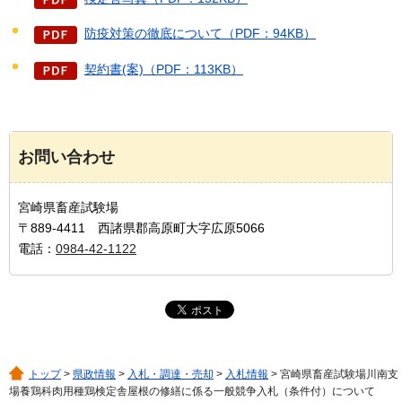
防疫対策の徹底について（PDF：94KB）
契約書(案)（PDF：113KB）
お問い合わせ
宮崎県畜産試験場
〒889-4411 西諸県郡高原町大字広原5066
電話：
0984-42-1122
トップ
>
県政情報
>
入札・調達・売却
>
入札情報
> 宮崎県畜産試験場川南支
場養鶏科肉用種鶏検定舎屋根の修繕に係る一般競争入札（条件付）について