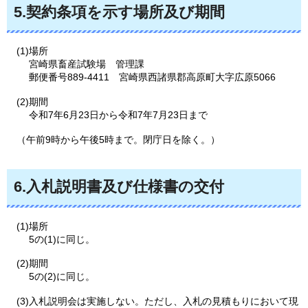
5.契約条項を示す場所及び期間
(1)場所
宮崎県畜産試験場
管
理課
郵便番号889-4411
宮
崎県西諸県郡高原町大字広原5066
(2)期間
令和7年6月23日から令和7年7月23日まで
（午前9時から午後5時まで。閉庁日を除く。）
6.入札説明書及び仕様書の交付
(1)場所
5の(1)に同じ。
(2)期間
5の(2)に同じ。
(3)入札説明会は実施しない。ただし、入札の見積もりにおいて現