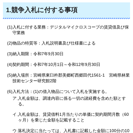
1.競争入札に付する事項
(1)入札に付する業務：デジタルマイクロスコープの賃貸借及び保
守業務
(2)物品の特質等：入札説明書及び仕様書による
(3)納入期限：令和7年9月30日
(4)契約期間：令和7年10月1日～令和12年9月30日
(5)納入場所：宮崎県東臼杵郡美郷町西郷田代1561-1
宮崎県林業
技術センター研究館2階
(6)入札方法：(1)の借入物品について入札を実施する。
ア.入札金額は、調達内容に係る一切の諸経費を含めた額とす
る。
イ.入札金額は、賃貸借料1月当たりの単価に契約期間月数（60
ヶ月）を乗じた金額を記載すること
ウ.落札決定に当たっては、入札書に記載した金額に100分の10