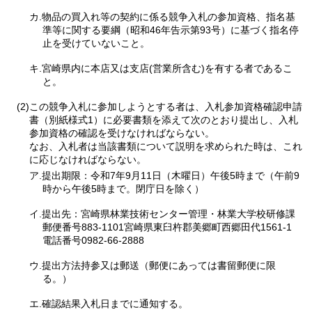
カ.物品の買入れ等の契約に係る競争入札の参加資格、指名基
準等に関する要綱（昭和46年告示第93号）に基づく指名停
止を受けていないこと。
キ.宮崎県内に本店又は支店(営業所含む)を有する者であるこ
と。
(2)この競争入札に参加しようとする者は、入札参加資格確認申請
書（別紙様式1）に必要書類を添えて次のとおり提出し、入札
参加資格の確認を受けなければならない。
なお、入札者は当該書類について説明を求められた時は、これ
に応じなければならない。
ア.提出期限：令和7年9月11日（木曜日）午後5時まで（午前9
時から午後5時まで。閉庁日を除く）
イ.提出先：宮崎県林業技術センター管理・林業大学校研修課
郵便番号883-1101宮崎県東臼杵郡美郷町西郷田代1561-1
電話番号0982-66-2888
ウ.提出方法持参又は郵送（郵便にあっては書留郵便に限
る。）
エ.確認結果入札日までに通知する。