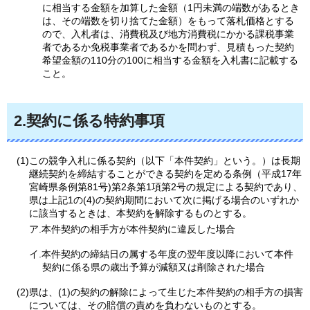
に相当する金額を加算した金額（1円未満の端数があるとき
は、その端数を切り捨てた金額）をもって落札価格とする
ので、入札者は、消費税及び地方消費税にかかる課税事業
者であるか免税事業者であるかを問わず、見積もった契約
希望金額の110分の100に相当する金額を入札書に記載する
こと。
2.契約に係る特約事項
(1)この競争入札に係る契約（以下「本件契約」という。）は長期
継続契約を締結することができる契約を定める条例（平成17年
宮崎県条例第81号)第2条第1項第2号の規定による契約であり、
県は上記1の(4)の契約期間において次に掲げる場合のいずれか
に該当するときは、本契約を解除するものとする。
ア.本件契約の相手方が本件契約に違反した場合
イ.本件契約の締結日の属する年度の翌年度以降において本件
契約に係る県の歳出予算が減額又は削除された場合
(2)県は、(1)の契約の解除によって生じた本件契約の相手方の損害
については、その賠償の責めを負わないものとする。