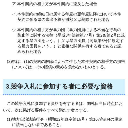
ア.本件契約の相手方が本件契約に違反した場合
イ.本件契約の締結日の属する年度の翌年度以降において本件
契約に係る県の歳出予算が減額又は削除された場合
ウ.本件契約の相手方が暴力団（暴力団員による不当な行為の
防止等に関する法律（平成3年法律第77号）第2条第2号に規
定する暴力団をいう。）又は暴力団員（同条第6号に規定す
る暴力団員をいう。）と密接な関係を有する者であると認
められた場合
(2)県は、(1)の契約の解除によって生じた本件契約の相手方の損害
については、その賠償の責めを負わないものとする。
3.競争入札に参加する者に必要な資格
こ
の競争入札に参加する資格を有する者は、開札日当日時点にお
いて、次に掲げる要件をすべて満たす者とする。
(1)地方自治法施行令（昭和22年政令第16号）第167条の4の規定
に該当しない者であること。