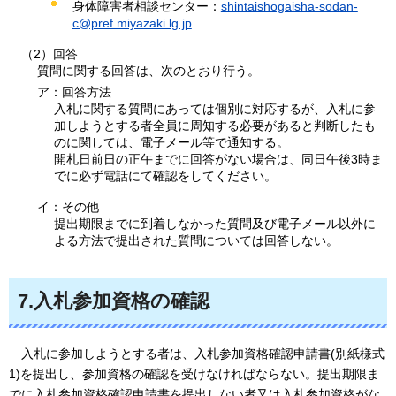
身体障害者相談センター：
shintaishogaisha-sodan-
c@pref.miyazaki.lg.jp
（2）回答
質問に関する回答は、次のとおり行う。
ア：回答方法
入札に関する質問にあっては個別に対応するが、入札に参
加しようとする者全員に周知する必要があると判断したも
のに関しては、電子メール等で通知する。
開札日前日の正午までに回答がない場合は、同日午後3時ま
でに必ず電話にて確認をしてください。
イ：その他
提出期限までに到着しなかった質問及び電子メール以外に
よる方法で提出された質問については回答しない。
7.入札参加資格の確認
入
札に参加しようとする者は、入札参加資格確認申請書(別紙様式
1)を提出し、参加資格の確認を受けなければならない。提出期限ま
でに入札参加資格確認申請書を提出しない者又は入札参加資格がな