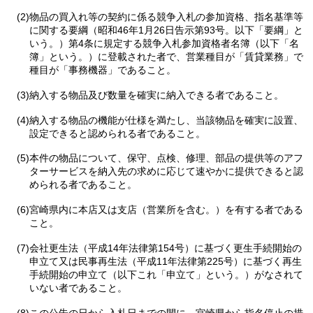
(2)物品の買入れ等の契約に係る競争入札の参加資格、指名基準等
に関する要綱（昭和46年1月26日告示第93号。以下「要綱」と
いう。）第4条に規定する競争入札参加資格者名簿（以下「名
簿」という。）に登載された者で、営業種目が「賃貸業務」で
種目が「事務機器」であること。
(3)納入する物品及び数量を確実に納入できる者であること。
(4)納入する物品の機能が仕様を満たし、当該物品を確実に設置、
設定できると認められる者であること。
(5)本件の物品について、保守、点検、修理、部品の提供等のアフ
ターサービスを納入先の求めに応じて速やかに提供できると認
められる者であること。
(6)宮崎県内に本店又は支店（営業所を含む。）を有する者である
こと。
(7)会社更生法（平成14年法律第154号）に基づく更生手続開始の
申立て又は民事再生法（平成11年法律第225号）に基づく再生
手続開始の申立て（以下これ「申立て」という。）がなされて
いない者であること。
(8)この公告の日から入札日までの間に、宮崎県から指名停止の措