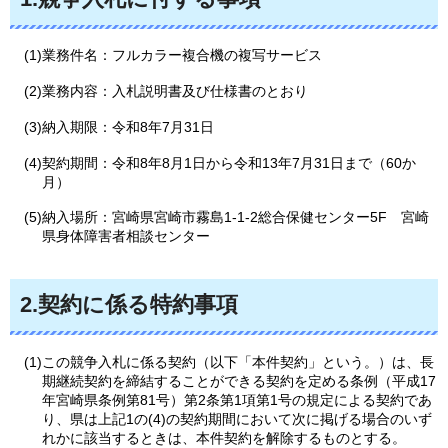
(1)業務件名：フルカラー複合機の複写サービス
(2)業務内容：入札説明書及び仕様書のとおり
(3)納入期限：令和8年7月31日
(4)契約期間：令和8年8月1日から令和13年7月31日まで（60か
月）
(5)納入場所：宮崎県宮崎市霧島1-1-2総合保健センター5F
宮崎
県
身体障害者相談センター
2.契約に係る特約事項
(1)この競争入札に係る契約（以下「本件契約」という。）は、長
期継続契約を締結することができる契約を定める条例（平成17
年宮崎県条例第81号）第2条第1項第1号の規定による契約であ
り、県は上記1の(4)の契約期間において次に掲げる場合のいず
れかに該当するときは、本件契約を解除するものとする。