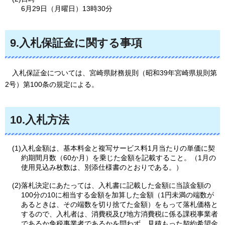
6月29日（月曜日）13時30分
9.入札保証金に関する事項
入
札保証金については、宮崎県財務規則（昭和39年宮崎県規則第
2号）第100条の規定による。
10.入札方法
(1)入札金額は、基本料金と複写サービス料1月当たりの単価に契
約期間月数（60か月）を乗じた金額を記載すること。（1月の
使用見込み枚数は、別添仕様書のとおりである。）
(2)落札決定にあたっては、入札書に記載した金額に当該金額の
100分の10に相当する金額を加算した金額（1円未満の端数が
あるときは、その端数を切り捨てた金額）をもって落札価格と
するので、入札者は、消費税及び地方消費税に係る課税事業者
であるか免税事業者であるかを問わず、見積もった契約希望金