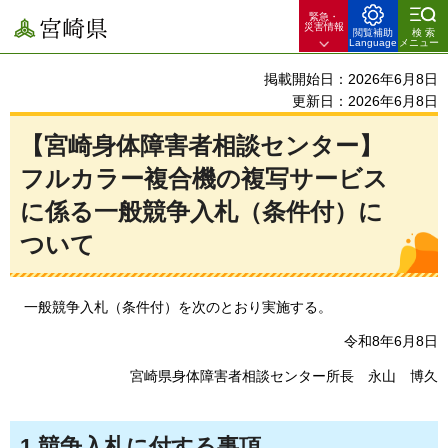
緊急・
宮崎県
災害情報
閲覧補助
検索
Language
メニュー
掲載開始日：2026年6月8日
更新日：2026年6月8日
【宮崎身体障害者相談センター】
フルカラー複合機の複写サービス
に係る一般競争入札（条件付）に
ついて
一
般競争入札（条件付）を次のとおり実施する。
令和8年6月8日
宮崎県身体障害者相談センター所長
永
山
博
久
1.競争入札に付する事項